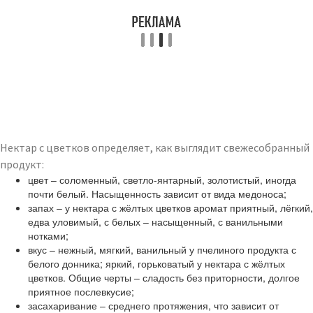
Нектар с цветков определяет, как выглядит свежесобранный
продукт:
цвет – соломенный, светло-янтарный, золотистый, иногда
почти белый. Насыщенность зависит от вида медоноса;
запах – у нектара с жёлтых цветков аромат приятный, лёгкий,
едва уловимый, с белых – насыщенный, с ванильными
нотками;
вкус – нежный, мягкий, ванильный у пчелиного продукта с
белого донника; яркий, горьковатый у нектара с жёлтых
цветков. Общие черты – сладость без приторности, долгое
приятное послевкусие;
засахаривание – среднего протяжения, что зависит от