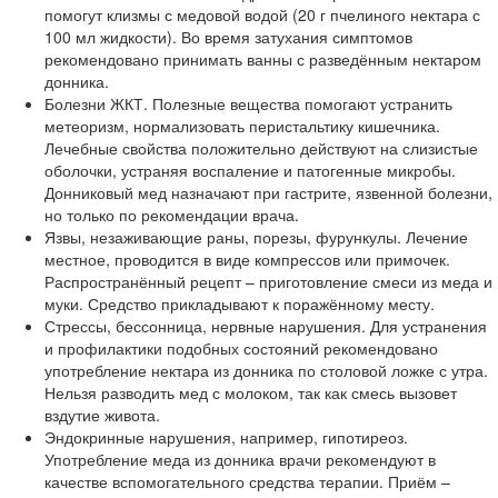
помогут клизмы с медовой водой (20 г пчелиного нектара с
100 мл жидкости). Во время затухания симптомов
рекомендовано принимать ванны с разведённым нектаром
донника.
Болезни ЖКТ. Полезные вещества помогают устранить
метеоризм, нормализовать перистальтику кишечника.
Лечебные свойства положительно действуют на слизистые
оболочки, устраняя воспаление и патогенные микробы.
Донниковый мед назначают при гастрите, язвенной болезни,
но только по рекомендации врача.
Язвы, незаживающие раны, порезы, фурункулы. Лечение
местное, проводится в виде компрессов или примочек.
Распространённый рецепт – приготовление смеси из меда и
муки. Средство прикладывают к поражённому месту.
Стрессы, бессонница, нервные нарушения. Для устранения
и профилактики подобных состояний рекомендовано
употребление нектара из донника по столовой ложке с утра.
Нельзя разводить мед с молоком, так как смесь вызовет
вздутие живота.
Эндокринные нарушения, например, гипотиреоз.
Употребление меда из донника врачи рекомендуют в
качестве вспомогательного средства терапии. Приём –