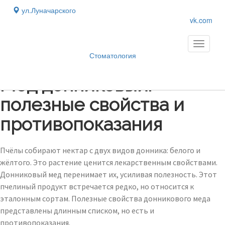
ул.Луначарского
vk.com
Toggle
navigati
Стоматология
Блог
›
Мед донниковый:
полезные свойства и
противопоказания
Пчёлы собирают нектар с двух видов донника: белого и
жёлтого. Это растение ценится лекарственным свойствами.
Донниковый мед перенимает их, усиливая полезность. Этот
пчелиный продукт встречается редко, но относится к
эталонным сортам. Полезные свойства донникового меда
представлены длинным списком, но есть и
противопоказания.