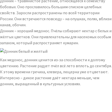
Донник – травянистое растение, относящееся к семейству
бобовых. Оно прославилось большим списком целебных
свойств. Заросли распространены по всей территории
России. Они встречаются повсюду – на опушках, полях, вблизи
канав, обочин.
Донник – хороший медонос. Пчёлы собирают нектар с белых и
жёлтых цветков. Они привлекательны для насекомых особым
запахом, который распространяет кумарин.
Как медонос, донник ценится из-за способности к долгому
цветению. Растение радует пчёл всё лето вплоть до сентября.
К этому времени гречиха, клевера, люцерна уже отцветают.
Интересно – дикое растение даёт нектара меньше, чем
донник, выращенный в культурных условиях.