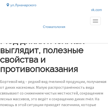
ул.Луначарского
vk.com
Toggle
navigati
Стоматология
Блог
›
Мед диких пчел: как
выглядит, полезные
свойства и
противопоказания
Бортевой мёд – редкий вид пчелиной продукции, получаемая
от диких насекомых. Малую распространённость вида
связывают со снижением чистых местностей, сокращением
лесных массивов, это ведёт к сокращению диких пчёл. На
помощь в этой ситуации приходят пасечники, которые