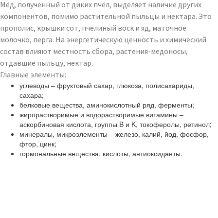
Мёд, полученный от диких пчёл, выделяет наличие других
компонентов, помимо растительной пыльцы и нектара. Это
прополис, крышки сот, пчелиный воск и яд, маточное
молочко, перга. На энергетическую ценность и химический
состав влияют местность сбора, растения-медоносы,
отдавшие пыльцу, нектар.
Главные элементы:
углеводы – фруктовый сахар, глюкоза, полисахариды,
сахара;
белковые вещества, аминокислотный ряд, ферменты;
жирорастворимые и водорастворимые витамины –
аскорбиновая кислота, группы B и K, токоферолы, ретинол;
минералы, микроэлементы – железо, калий, йод, фосфор,
фтор, цинк;
гормональные вещества, кислоты, антиоксиданты.