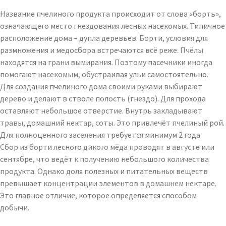
Название пчелиного продукта происходит от слова «борть»,
означающего место гнездования лесных насекомых. Типичное
расположение дома – дупла деревьев. Борти, условия для
размножения и медосбора встречаются всё реже. Пчёлы
находятся на грани вымирания. Поэтому пасечники иногда
помогают насекомым, обустраивая ульи самостоятельно.
Для создания пчелиного дома своими руками выбирают
дерево и делают в стволе полость (гнездо). Для прохода
оставляют небольшое отверстие. Внутрь закладывают
травы, домашний нектар, соты. Это привлечёт пчелиный рой.
Для полноценного заселения требуется минимум 2 года.
Сбор из борти лесного дикого мёда проводят в августе или
сентябре, что ведёт к получению небольшого количества
продукта. Однако доля полезных и питательных веществ
превышает концентрации элементов в домашнем нектаре.
Это главное отличие, которое определяется способом
добычи.