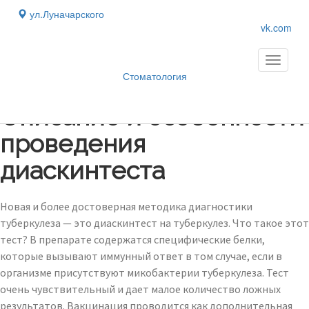
ул.Луначарского
vk.com
Toggle
navigati
Стоматология
Блог
›
Описание и особенности
проведения
диаскинтеста
Новая и более достоверная методика диагностики
туберкулеза — это диаскинтест на туберкулез. Что такое этот
тест? В препарате содержатся специфические белки,
которые вызывают иммунный ответ в том случае, если в
организме присутствуют микобактерии туберкулеза. Тест
очень чувствительный и дает малое количество ложных
результатов. Вакцинация проводится как дополнительная