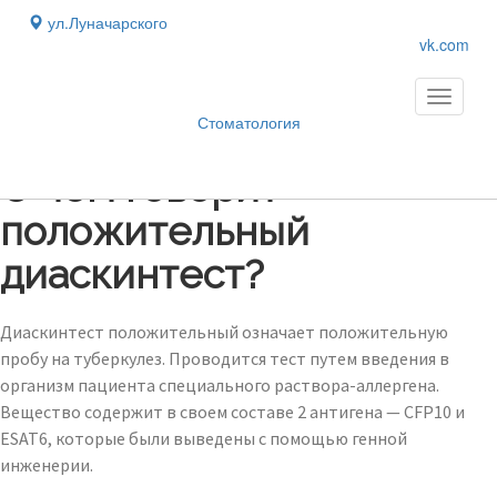
ул.Луначарского
vk.com
Toggle
navigati
Стоматология
Блог
›
О чем говорит
положительный
диаскинтест?
Диаскинтест положительный означает положительную
пробу на туберкулез. Проводится тест путем введения в
организм пациента специального раствора-аллергена.
Вещество содержит в своем составе 2 антигена — CFP10 и
ESAT6, которые были выведены с помощью генной
инженерии.