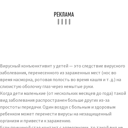
Вирусный конъюнктивит у детей — это следствие вирусного
заболевания, перенесенного из зараженных мест (нос во
время насморка, ротовая полость во время кашля и т. д.) на
слизистую оболочку глаз через немытые руки.
Когда дети маленькие (от нескольких месяцев до года) такой
вид заболевания распространен больше других из-за
простоты передачи. Один воздух с больным и здоровым
ребенком может перенести вирусы на незащищенный
организм и привести к заражению.
Если причиной стал контакт с аллергенами, то такой вид не