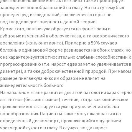
длительное ношение контактных линз также провоцирует
зарождение новообразований на глазу. Но на эту тему был
проведен ряд исследований, заключения которых не
подтвердили достоверность данной теории.
Кроме того, пингвекула образуется на фоне травм и
рубцовых изменений в оболочке глаза, а также хронического
воспаления (конъюнктивита). Примерно в 50% случаев
болезнь в одинаковой форме развивается на обоих глазах, но
она характеризуется относительно слабыми способностями к
прогрессированию (т.е. нарост едва заметно увеличивается в
диаметре), а также доброкачественной природой. При малом
размере пингвекула никоим образом не влияет на
жизнедеятельность больного.
На начальном этапе развития для этой патологии характерно
латентное (бессимптомное) течение, тогда как клиническое
проявление констатируется уже при увеличении объема
новообразования. Пациенты также могут жаловаться на
определенный дискомфорт, проявляющийся ощущением
чрезмерной сухости в глазу. В случаях, когда нарост