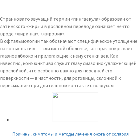
Странновато звучащий термин «пингвекула» образован от
латинского «жир» и в дословном переводе означает нечто
вроде «жиринка», «жировик».
В офтальмологии так обозначают специфическое утолщение
на конъюнктиве — слизистой оболочке, которая покрывает
глазное яблоко и прилегающие к нему стенки век. Как
известно, конъюнктива служит глазу смазочно-увлажняющей
прослойкой, что особенно важно для передней его
поверхности — в частности, для роговицы, склонной к
пересыханию при длительном контакте с воздухом.
Читайте также:
Причины, симптомы и методы лечения ожога от солярия