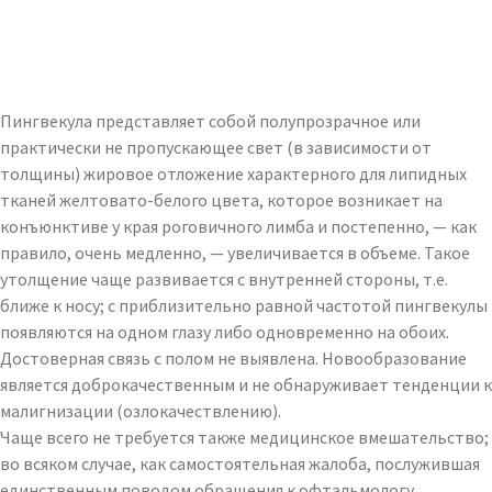
Пингвекула представляет собой полупрозрачное или
практически не пропускающее свет (в зависимости от
толщины) жировое отложение характерного для липидных
тканей желтовато-белого цвета, которое возникает на
конъюнктиве у края роговичного лимба и постепенно, — как
правило, очень медленно, — увеличивается в объеме. Такое
утолщение чаще развивается с внутренней стороны, т.е.
ближе к носу; с приблизительно равной частотой пингвекулы
появляются на одном глазу либо одновременно на обоих.
Достоверная связь с полом не выявлена. Новообразование
является доброкачественным и не обнаруживает тенденции к
малигнизации (озлокачествлению).
Чаще всего не требуется также медицинское вмешательство;
во всяком случае, как самостоятельная жалоба, послужившая
единственным поводом обращения к офтальмологу,