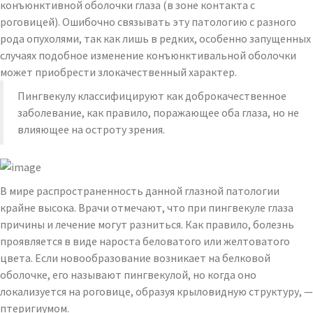
конъюнктивной оболочки глаза (в зоне контакта с
роговицей). Ошибочно связывать эту патологию с разного
рода опухолями, так как лишь в редких, особенно запущенных
случаях подобное изменение конъюнктивальной оболочки
может приобрести злокачественный характер.
Пингвекулу классифицируют как доброкачественное
заболевание, как правило, поражающее оба глаза, но не
влияющее на остроту зрения.
В мире распространенность данной глазной патологии
крайне высока. Врачи отмечают, что при пингвекуле глаза
причины и лечение могут разниться. Как правило, болезнь
проявляется в виде нароста беловатого или желтоватого
цвета. Если новообразование возникает на белковой
оболочке, его называют пингвекулой, но когда оно
локализуется на роговице, образуя крыловидную структуру, —
птеригиумом.