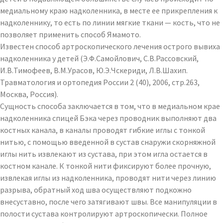
медиальному краю надколенника, в месте ее прикрепления к
надколеннику, то есть по линии мягкие ткани — кость, что не
позволяет применить способ Ямамото.
Известен способ артроскопического лечения острого вывиха
надколенника у детей (Э.Ф.Самойлович, С.В.Рассовский,
И.В.Тимофеев, В.М.Урасов, Ю.Э.Чскериди, Л.В.Шахип.
Травматология и ортопедия России 2 (40), 2006, стр.263,
Москва, Россия).
Сущность способа заключается в том, что в медиальном крае
надколенника спицей Бэка через проводник выполняют два
костных канала, в каналы проводят гибкие иглы с тонкой
нитью, с помощью введенной в сустав снаружи скорняжной
иглы нить извлекают из сустава, при этом игла остается в
костном канале. К тонкой нити фиксируют более прочную,
извлекая иглы из надколенника, проводят нити через линию
разрыва, обратный ход шва осуществляют подкожно
внесуставно, после чего затягивают швы. Все манипуляции в
полости сустава контролируют артроскопически. Полное