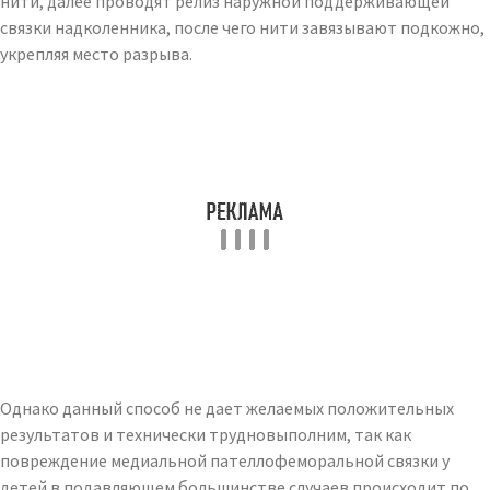
нити, далее проводят релиз наружной поддерживающей
связки надколенника, после чего нити завязывают подкожно,
укрепляя место разрыва.
Однако данный способ не дает желаемых положительных
результатов и технически трудновыполним, так как
повреждение медиальной пателлофеморальной связки у
детей в подавляющем большинстве случаев происходит по