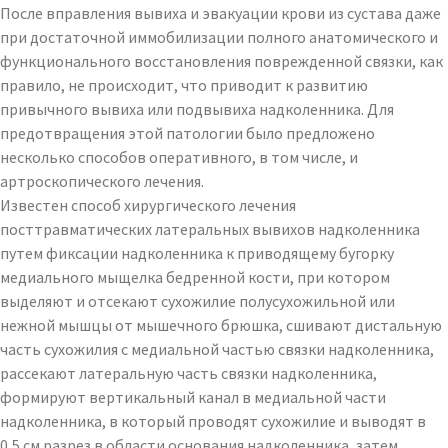
После вправления вывиха и эвакуации крови из сустава даже
при достаточной иммобилизации полного анатомического и
функционального восстановления поврежденной связки, как
правило, не происходит, что приводит к развитию
привычного вывиха или подвывиха надколенника. Для
предотвращения этой патологии было предложено
несколько способов оперативного, в том числе, и
артроскопического лечения.
Известен способ хирургического лечения
посттравматических латеральных вывихов надколенника
путем фиксации надколенника к приводящему бугорку
медиального мыщелка бедренной кости, при котором
выделяют и отсекают сухожилие полусухожильной или
нежной мышцы от мышечного брюшка, сшивают дистальную
часть сухожилия с медиальной частью связки надколенника,
рассекают латеральную часть связки надколенника,
формируют вертикальный канал в медиальной части
надколенника, в который проводят сухожилие и выводят в
0,5 см разрез в области основания надколенника, затем