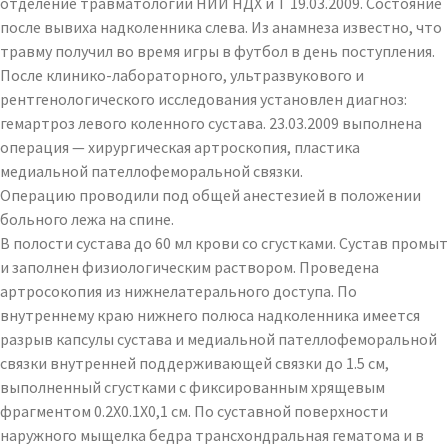
отделение травматологии НИИ НДХ и Т 19.03.2009. Состояние
после вывиха надколенника слева. Из анамнеза известно, что
травму получил во время игры в футбол в день поступления.
После клинико-лабораторного, ультразвукового и
рентгенологического исследования установлен диагноз:
гемартроз левого коленного сустава. 23.03.2009 выполнена
операция — хирургическая артроскопия, пластика
медиальной пателлофеморальной связки.
Операцию проводили под общей анестезией в положении
больного лежа на спине.
В полости сустава до 60 мл крови со сгустками. Сустав промыт
и заполнен физиологическим раствором. Проведена
артросокопия из нижнелатерального доступа. По
внутреннему краю нижнего полюса надколенника имеется
разрыв капсулы сустава и медиальной пателлофеморальной
связки внутренней поддерживающей связки до 1.5 см,
выполненный сгустками с фиксированным хрящевым
фрагментом 0.2Х0.1Х0,1 см. По суставной поверхности
наружного мыщелка бедра трансхондральная гематома и в