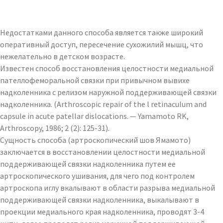
Недостатками данного способа является также широкий
оперативный доступ, пересечение сухожилий мышц, что
нежелательно в детском возрасте.
Известен способ восстановления целостности медиальной
пателлофеморальной связки при привычном вывихе
надколенника с релизом наружной поддерживающей связки
надколенника. (Arthroscopic repair of the l retinaculum and
capsule in acute patellar dislocations. — Yamamoto RK,
Arthroscopy, 1986; 2 (2): 125-31).
Сущность способа (артроскопический шов Ямамото)
заключается в восстановлении целостности медиальной
поддерживающей связки надколенника путем ее
артроскопического ушивания, для чего под контролем
артроскопа иглу вкалывают в области разрыва медиальной
поддерживающей связки надколенника, выкалывают в
проекции медиального края надколенника, проводят 3-4