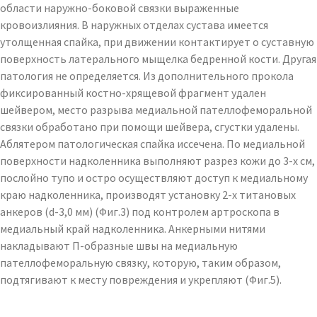
области наружно-боковой связки выраженные
кровоизлияния. В наружных отделах сустава имеется
утолщенная спайка, при движении контактирует о суставную
поверхность латерального мыщелка бедренной кости. Другая
патология не определяется. Из дополнительного прокола
фиксированный костно-хрящевой фрагмент удален
шейвером, место разрыва медиальной пателлофеморальной
связки обработано при помощи шейвера, сгустки удалены.
Аблятером патологическая спайка иссечена. По медиальной
поверхности надколенника выполняют разрез кожи до 3-х см,
послойно тупо и остро осуществляют доступ к медиальному
краю надколенника, производят установку 2-х титановых
анкеров (d-3,0 мм) (Фиг.3) под контролем артроскопа в
медиальный край надколенника. Анкерными нитями
накладывают П-образные швы на медиальную
пателлофеморальную связку, которую, таким образом,
подтягивают к месту повреждения и укрепляют (Фиг.5).