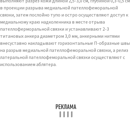
выполняют разрез кожи длиной 2,5-3,0 см, глубиной 0,3-0,5 см
в проекции разрыва медиальной пателлофеморальной
связки, затем послойно тупо и остро осуществляют доступ к
медиальному краю надколенника в месте отрыва
пателлоферморальной связки и устанавливают 2-3
титановых анкера диаметром 3,0 мм, анкерными нитями
внесуставно накладывают горизонтальные П-образные швы
на разрыв медиальной пателлофеморальной связки, а релиз
латеральной пателлофеморальной связки осуществляют с
использованием аблятера.