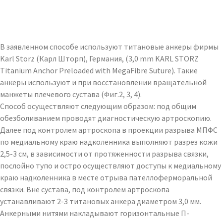
В заявленном способе используют титановые анкеры фирмы
Karl Storz (Карл Шторп), Германия, (3,0 mm KARL STORZ
Titanium Anchor Preloaded with MegaFibre Suture). Такие
анкеры используют и при восстановлении вращательной
манжеты плечевого сустава (Фиг.2, 3, 4).
Способ осуществляют следующим образом: под общим
обезболиванием проводят диагностическую артроскопию.
Далее под контролем артроскопа в проекции разрыва МПФС
по медиальному краю надколенника выполняют разрез кожи
2,5-3 см, в зависимости от протяженности разрыва связки,
послойно тупо и остро осуществляют доступы к медиальному
краю надколенника в месте отрыва пателлоферморальной
связки. Вне сустава, под контролем артроскопа
устанавливают 2-3 титановых анкера диаметром 3,0 мм.
Анкерными нитями накладывают горизонтальные П-