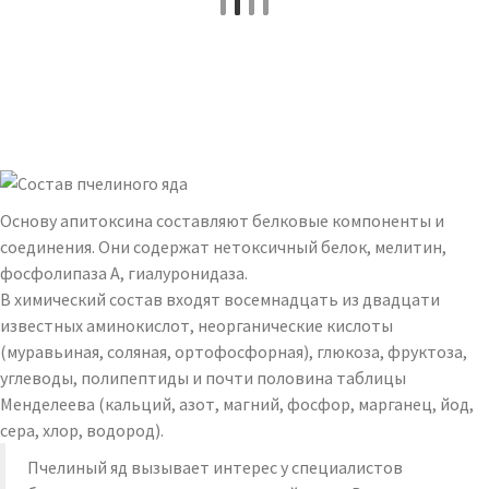
Основу апитоксина составляют белковые компоненты и
соединения. Они содержат нетоксичный белок, мелитин,
фосфолипаза А, гиалуронидаза.
В химический состав входят восемнадцать из двадцати
известных аминокислот, неорганические кислоты
(муравьиная, соляная, ортофосфорная), глюкоза, фруктоза,
углеводы, полипептиды и почти половина таблицы
Менделеева (кальций, азот, магний, фосфор, марганец, йод,
сера, хлор, водород).
Пчелиный яд вызывает интерес у специалистов