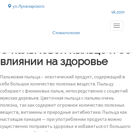
ул.Луначарского
vk.com
Toggle
navigati
Стоматология
Блог
›
О пальмовой пыльце и ее
влиянии на здоровье
Пальмовая пыльца – экзотический продукт, содержащий в
себе большое количество полезных веществ. Пыльцу
собирают с финиковых пальм, непосредственно с соцветий
мужских деревьев. Цветочная пыльца с пальмы очень
полезна, так как содержит огромное количество полезных
веществ, витамины и природные антибиотики. Пыльца как
настоящая панацея — при употреблении продукта можно
существенно поправить здоровье и избавиться от большого