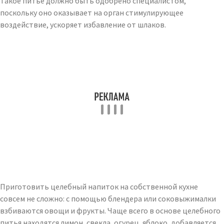
Такое питье должно быть одобрено специалистом,
поскольку оно оказывает на орган стимулирующее
воздействие, ускоряет избавление от шлаков.
Приготовить целебный напиток на собственной кухне
совсем не сложно: с помощью блендера или соковыжималки
взбиваются овощи и фрукты. Чаще всего в основе целебного
питья находятся лимон, свекла, огурец, яблоко, добавляется