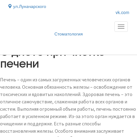
ул.Луначарского
vk.com
Toggle
navigati
Стоматология
Блог
›
О диете при чистке
печени
Печень – один из самых загруженных человеческих органов
человека. Основная обязанность железы – освобождение от
токсических и ядовитых накоплений. Здоровая печень – это
отличное самочувствие, слаженная работа всех органов и
систем. Выполняя огромный объем работы, печень постоянно
работает в усиленном режиме. Из-за этого орган нуждается в
очищении и поддержке. Есть разные способы
восстановления железы. Особого внимания заслуживает