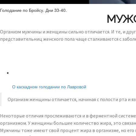
Голодание по Бройсу. Дни 33-40.
МУЖС
Организм мужчины и женщины сильно отличается. И те, и дру
представительниц женского пола чаще сталкиваются с забол
Читайте также:
О каскадном голодании по Лавровой
Организм женщины отличается, начиная с полости рта и я
Некоторые отличия прослеживаются и в ферментной системе
организмом. У женщины большее количество жира, это связ
Мужчины тоже имеют свой процент жира в организме, но его 