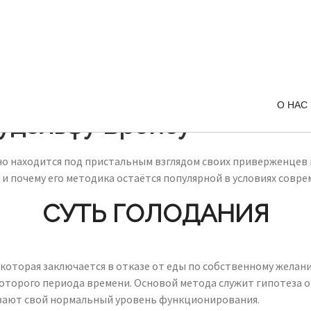
О НАС
Рудольфу Бройсу
но находится под пристальным взглядом своих приверженцев и
, и почему его методика остаётся популярной в условиях совр
СУТЬ ГОЛОДАНИЯ
оторая заключается в отказе от еды по собственному желани
оторого периода времени. Основой метода служит гипотеза о
вают свой нормальный уровень функционирования.