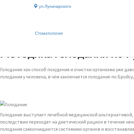
ул.Луначарского
Стоматология
Блог
›
Методика голодания по 
Голодание как способ похудения и очистки организма уже дав
голодания у человека, в чём заключается голодание по Бройсу
Голодание выступает лечебной медицинской альтернативой, к
последствии переходят на диетический рацион в течение нек
голодания самоочищаются системами органов и восстанавли