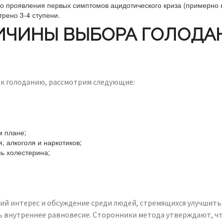
о проявления первых симптомов ацидотического криза (примерно н
трено 3-4 ступени.
ИЧИНЫ ВЫБОРА ГОЛОДА
 к голоданию, рассмотрим следующие:
м плане;
, алкоголя и наркотиков;
нь холестерина;
й интерес и обсуждение среди людей, стремящихся улучшить 
ть внутреннее равновесие. Сторонники метода утверждают, ч