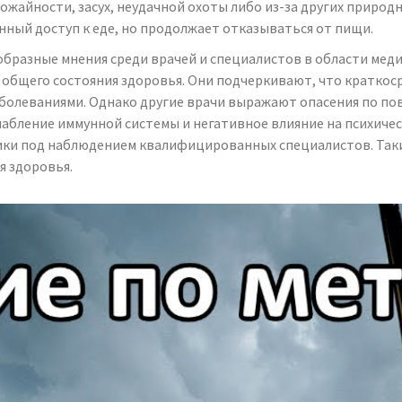
ожайности, засух, неудачной охоты либо из-за других природ
ный доступ к еде, но продолжает отказываться от пищи.
образные мнения среди врачей и специалистов в области мед
общего состояния здоровья. Они подчеркивают, что кратко
аболеваниями. Однако другие врачи выражают опасения по по
лабление иммунной системы и негативное влияние на психич
ики под наблюдением квалифицированных специалистов. Так
я здоровья.