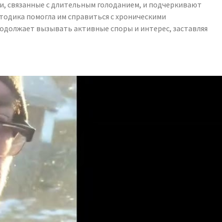
и, связанные с длительным голоданием, и подчеркивают
тодика помогла им справиться с хроническими
родолжает вызывать активные споры и интерес, заставляя