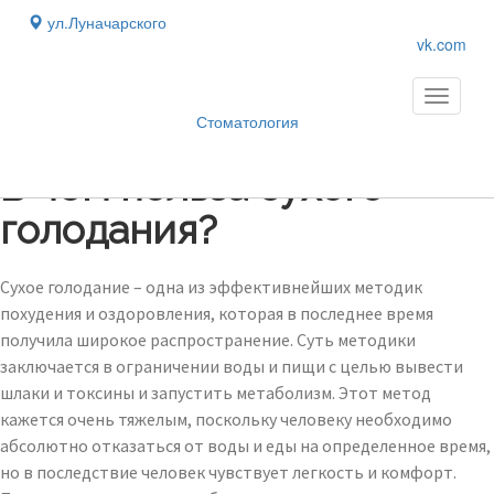
ул.Луначарского
vk.com
Toggle
navigati
Стоматология
Блог
›
В чем польза сухого
голодания?
Сухое голодание – одна из эффективнейших методик
похудения и оздоровления, которая в последнее время
получила широкое распространение. Суть методики
заключается в ограничении воды и пищи с целью вывести
шлаки и токсины и запустить метаболизм. Этот метод
кажется очень тяжелым, поскольку человеку необходимо
абсолютно отказаться от воды и еды на определенное время,
но в последствие человек чувствует легкость и комфорт.