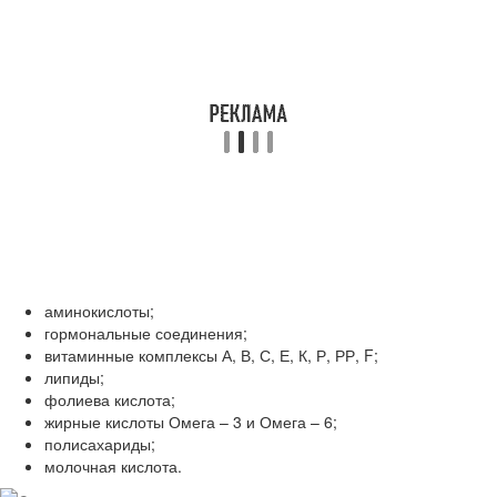
аминокислоты;
гормональные соединения;
витаминные комплексы А, В, С, Е, К, Р, РР, F;
липиды;
фолиева кислота;
жирные кислоты Омега – 3 и Омега – 6;
полисахариды;
молочная кислота.