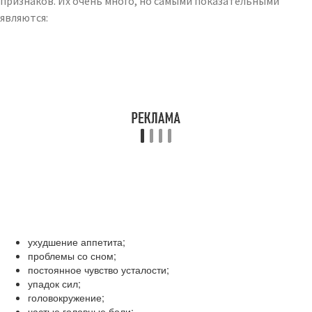
признаков. Их очень много, но самыми показательными
являются:
ухудшение аппетита;
проблемы со сном;
постоянное чувство усталости;
упадок сил;
головокружение;
частые головные боли;