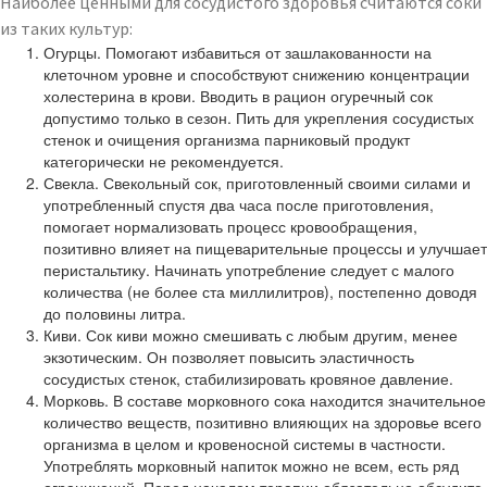
Наиболее ценными для сосудистого здоровья считаются соки
из таких культур:
Огурцы. Помогают избавиться от зашлакованности на
клеточном уровне и способствуют снижению концентрации
холестерина в крови. Вводить в рацион огуречный сок
допустимо только в сезон. Пить для укрепления сосудистых
стенок и очищения организма парниковый продукт
категорически не рекомендуется.
Свекла. Свекольный сок, приготовленный своими силами и
употребленный спустя два часа после приготовления,
помогает нормализовать процесс кровообращения,
позитивно влияет на пищеварительные процессы и улучшает
перистальтику. Начинать употребление следует с малого
количества (не более ста миллилитров), постепенно доводя
до половины литра.
Киви. Сок киви можно смешивать с любым другим, менее
экзотическим. Он позволяет повысить эластичность
сосудистых стенок, стабилизировать кровяное давление.
Морковь. В составе морковного сока находится значительное
количество веществ, позитивно влияющих на здоровье всего
организма в целом и кровеносной системы в частности.
Употреблять морковный напиток можно не всем, есть ряд