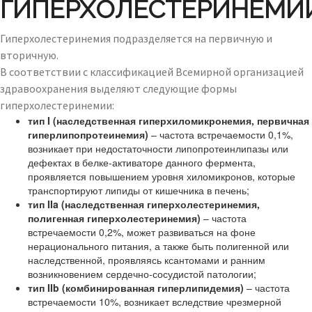
ГИПЕРХОЛЕСТЕРИНЕМИ
Гиперхолестеринемия подразделяется на первичную и
вторичную.
В соответствии с классификацией Всемирной организацией
здравоохранения выделяют следующие формы
гиперхолестеринемии:
тип I (наследственная гиперхиломикронемия, первичная
гиперлипопротеинемия)
– частота встречаемости 0,1%,
возникает при недостаточности липопротеинлипазы или
дефектах в белке-активаторе данного фермента,
проявляется повышением уровня хиломикронов, которые
транспортируют липиды от кишечника в печень;
тип IIa (наследственная гиперхолестеринемия,
полигенная гиперхолестеринемия)
– частота
встречаемости 0,2%, может развиваться на фоне
нерационального питания, а также быть полигенной или
наследственной, проявляясь ксантомами и ранним
возникновением сердечно-сосудистой патологии;
тип IIb (комбинированная гиперлипидемия)
– частота
встречаемости 10%, возникает вследствие чрезмерной