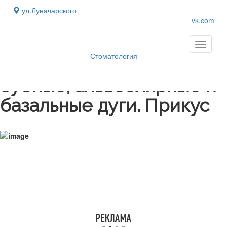
ул.Луначарского
vk.com
Toggle
navigati
Стоматология
Блог
›
Зубные, альвеолярные и
базальные дуги. Прикус