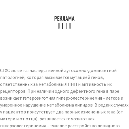
СГХС является наследственной аутосомно-доминантной
патологией, которая вызывается мутацией генов,
ответственных за метаболизм ЛПНП и активность их
рецепторов. При наличии одного дефектного гена в паре
возникает гетерозиготная гиперхолестеринемия – легкое и
умеренное нарушение метаболизма липидов. В редких случаях
у пациентов присутствует два парных измененных гена (от
матери и от отца), развивается гомозиготная
гиперхолестеринемия – тяжелое расстройство липидного