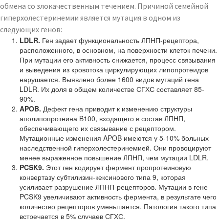
обмена со злокачественным течением. Причиной семейной
гиперхолестеринемии является мутация в одном из
следующих генов:
LDLR
.
Ген задает функциональность ЛПНП-рецептора,
расположенного, в основном, на поверхности клеток печени.
При мутации его активность снижается, процесс связывания
и выведения из кровотока циркулирующих липопротеидов
нарушается. Выявлено более 1600 видов мутаций гена
LDLR. Их доля в общем количестве СГХС составляет 85-
90%.
APOB
.
Дефект гена приводит к изменению структуры
аполипопротеина B100, входящего в состав ЛПНП,
обеспечивающего их связывание с рецептором.
Мутационные изменения APOB имеются у 5-10% больных
наследственной гиперхолестеринемией. Они провоцируют
менее выраженное повышение ЛПНП, чем мутации LDLR.
PCSK9.
Этот ген кодирует фермент пропротеиновую
конвертазу субтилизин-кексинового типа 9, которая
усиливает разрушение ЛПНП-рецепторов. Мутации в гене
PCSK9 увеличивают активность фермента, в результате чего
количество рецепторов уменьшается. Патология такого типа
встречается в 5% случаев СГХС.