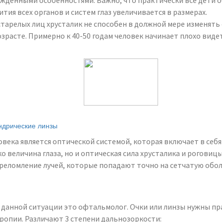
жденными особенностями. Важно, что практически все дети 
тия всех органов и систем глаз увеличивается в размерах.
старелых лиц хрусталик не способен в должной мере изменять
расте. Примерно к 40-50 годам человек начинает плохо видет
индрические линзы
века является оптической системой, которая включает в себя
о величина глаза, но и оптическая сила хрусталика и роговиц
реломление лучей, которые попадают точно на сетчатую обол
 данной ситуации это офтальмолог. Очки или линзы нужны пра
опии. Различают 3 степени дальнозоркости: