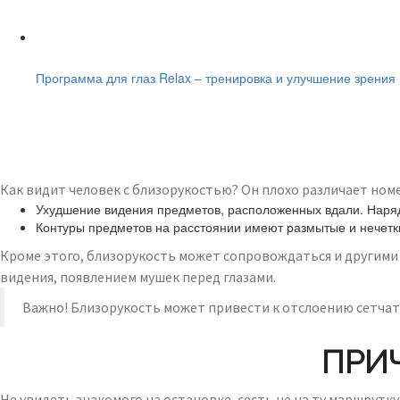
Читайте также:
Программа для глаз Relax – тренировка и улучшение зрения
Как видит человек с близорукостью? Он плохо различает номе
Ухудшение видения предметов, расположенных вдали. Наряд
Контуры предметов на расстоянии имеют размытые и нечетк
Кроме этого, близорукость может сопровождаться и другими 
видения, появлением мушек перед глазами.
Важно! Близорукость может привести к отслоению сетчатк
ПРИ
Не увидеть знакомого на остановке, сесть не на ту маршрутку