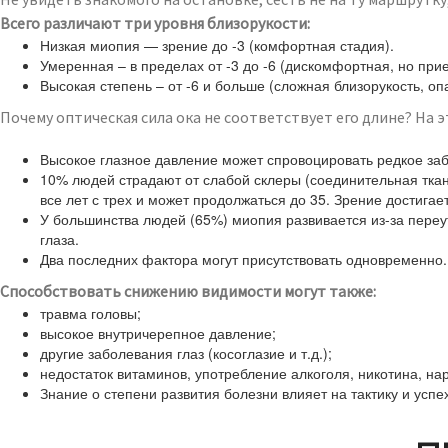
Всего различают три уровня близорукости:
Низкая миопия — зрение до -3 (комфортная стадия).
Умеренная – в пределах от -3 до -6 (дискомфортная, но при
Высокая степень – от -6 и больше (сложная близорукость, оп
Почему оптическая сила ока не соответствует его длине? На э
Высокое глазное давление может спровоцировать редкое заб
10% людей страдают от слабой склеры (соединительная ткан
все лет с трех и может продолжаться до 35. Зрение достига
У большинства людей (65%) миопия развивается из-за переу
глаза.
Два последних фактора могут присутствовать одновременно. 
Способствовать снижению видимости могут также:
травма головы;
высокое внутричерепное давление;
другие заболевания глаз (косоглазие и т.д.);
недостаток витаминов, употребление алкоголя, никотина, нар
Знание о степени развития болезни влияет на тактику и успе