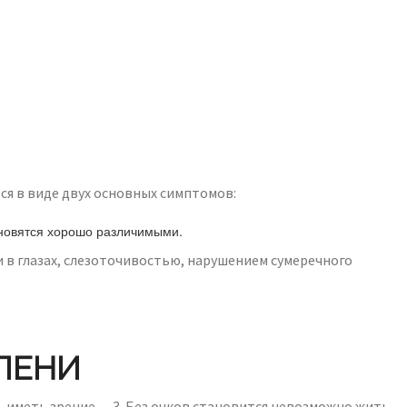
ся в виде двух основных симптомов:
ановятся хорошо различимыми.
 в глазах, слезоточивостью, нарушением сумеречного
ПЕНИ
 – иметь зрение — 3. Без очков становится невозможно жить.