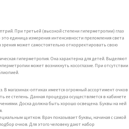
иоптрий. При третьей (высокой степени гиперметропии) глаз
 — это единица измерения интенсивности преломления света
ган зрения может самостоятельно откорректировать свою
ическая гиперметропия. Она характерна для детей. Выделяют
иперметропии может возникнуть косоглазие. При отсутствии
блиопией.
. В магазинах-оптиках имеется огромный ассортимент очков
ить ее степень. Данная процедура осуществляется в кабинете
начениями. Доска должна быть хорошо освещена. Буквы на ней
я.
специальным щитком. Врач показывает буквы, начиная с самой
подбор очков. Для этого человеку дают набор