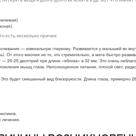
емлемая).
асная).
то есть несколько причин:
олевание — ювенальную глаукому. Развивается у малышей во внут
ь). От этого миопия не то, что стремительно, а мега-быстро разв
ет — 20-25 диоптрий при длине «яблока» в 32 мм. Это очень неблаг
томления мышц глаза. Неполноценное питание, плохой свет, редк
Это будет смешанный вид близорукости. Длина глаза, примерно 26
котиков.
х лечения.