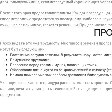
двояковыпуклых линз, если исследуемый хорошо видит через н
После этого врач предоставляет линзы. Каждая последующая 
гиперметропии определяется по последнему наиболее выпукло
очки — плюс или минус, является решенным. При дальнозорко
ПРО
Плохо видеть это уже трудность. Миопия со временем прогрес
могут быть следующими:
Растяжение сосудов сетчатки. В результате нарушается микр
Помутнение хрусталика.
Появление перед глазами мушек, плавающих точек.
Образование пятна Фукса из-за кровоизлияний в сетчатку (т
Немало психологических проблем доставляет близорукость с 
У женщин из-за частого прищура рано появляются морщины. 
машине, печатать, смотреть телевизор. Есть еще один непри
предметов.