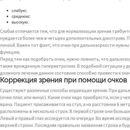
слабую;
среднюю;
высокую.
Слабая отличается тем, что для нормализации зрения требует
нуждается более чем в четырех дополнительных диоптриях. П
линзой. Важен тот факт, что очки при дальнозоркости нужны
функцию.
Перед тем как подобрать очки, нужно помнить, что дальнозо
также врожденную гиперметропию. В подобной ситуации у де
должного лечения данное состояние способно привести к зна
Коррекция зрения при помощи очков
Существуют различные способы коррекции зрения. При дальн
(очки плюс или минус). Какие очки надо приобрести, если у 
врача. Пациент присаживается на стул, а на расстоянии 6 ме
расположены в несколько строк. В первой строке они большие
Левый и правый глаз исследуется по очереди. Во время иссле
верхней строки. Последняя правильно названная строка и буд