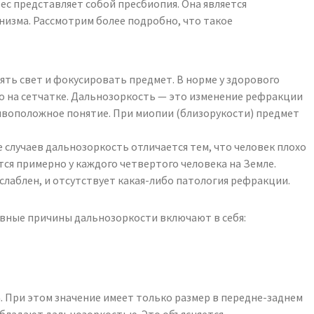
ес представляет собой пресбиопия. Она является
низма. Рассмотрим более подробно, что такое
лять свет и фокусировать предмет. В норме у здорового
го на сетчатке. Дальнозоркость — это изменение рефракции
отивоположное понятие. При миопии (близорукости) предмет
 случаев дальнозоркость отличается тем, что человек плохо
тся примерно у каждого четвертого человека на Земле.
слаблен, и отсутствует какая-либо патология рефракции.
новные причины дальнозоркости включают в себя:
а. При этом значение имеет только размер в передне-заднем