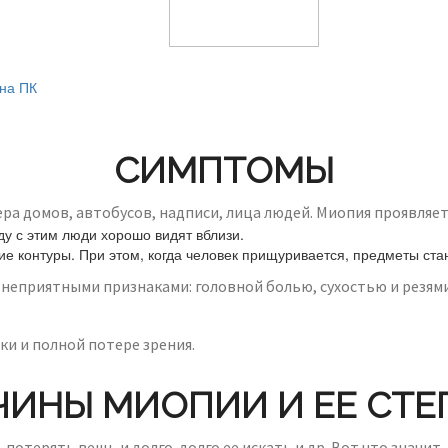
 на ПК
СИМПТОМЫ
ра домов, автобусов, надписи, лица людей. Миопия проявляет
у с этим люди хорошо видят вблизи.
ие контуры. При этом, когда человек прищуривается, предметы ст
неприятными признаками: головной болью, сухостью и резями
и и полной потере зрения.
ЧИНЫ МИОПИИ И ЕЕ СТЕ
, потерять вещь и долго-долго ее искать и др. Вот что значит