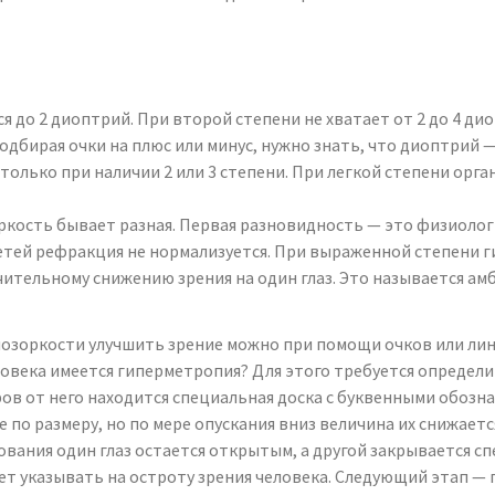
ся до 2 диоптрий. При второй степени не хватает от 2 до 4 д
одбирая очки на плюс или минус, нужно знать, что диоптрий
 только при наличии 2 или 3 степени. При легкой степени ор
ркость бывает разная. Первая разновидность — это физиолог
тей рефракция не нормализуется. При выраженной степени г
чительному снижению зрения на один глаз. Это называется ам
озоркости улучшить зрение можно при помощи очков или линз
человека имеется гиперметропия? Для этого требуется определ
тров от него находится специальная доска с буквенными обоз
 по размеру, но по мере опускания вниз величина их снижаетс
дования один глаз остается открытым, а другой закрывается 
ет указывать на остроту зрения человека. Следующий этап — 