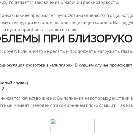
их, то делается заключение о наличии дальнозоркости.
линза сильнее преломляет лучи. Останавливаются тогда, когд
му стеклу, при котором человек еще видел хорошо. На следую
сти нужно приобретать очки на плюс.
БЛЕМЫ ПРИ БЛИЗОРУК
сирует. Если ничего не делать и продолжать нагружать глаза,
оциркуляция кровотока в капиллярах. В худшем случае происходит 
яжелый случай).
-3.
Снижается качество жизни. Выполнение некоторых действий 
ятный момент. Человек с таким зрением плохо слышит. Так ка