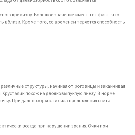
обладают дальнозоркостью. Это объясняется
 свою кривизну. Большое значение имеет тот факт, что
ь вблизи. Кроме того, со временем теряется способность
 различные структуры, начиная от роговицы и заканчивая
ы. Хрусталик похож на двояковыпуклую линзу. В норме
очку. При дальнозоркости сила преломления света
ктически всегда при нарушении зрения. Очки при