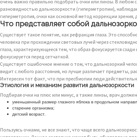
очень важно правильно подобрать очки или линзы. В любом с
разновидностью дальнозоркости (гиперметропии), наблюдает
гиперметропия, очки как основной метод коррекции зрения, д
Что представляет собой дальнозорко
Существует такое понятие, как рефракция глаза. Это способн
человека при прохождении световых лучей через стекловидное
глаза, характеризующееся тем, что образ фокусируется сзад
фокусируется перед сетчаткой.
Существует ошибочное мнение о том, что дальнозоркий челов
видит с любого расстояния, но лучше различает предметы, р
Интересен тот факт, что при пресбиопии люди действительно 
Этиология и механизм развития дальнозоркости
Подбирая очки на плюс или минус, а также линзы, врач долж
уменьшенный размер глазного яблока в продольном направл
старение организма;
детский возраст.
Пользуясь очками, не все знают, что чаще всего дальнозорко