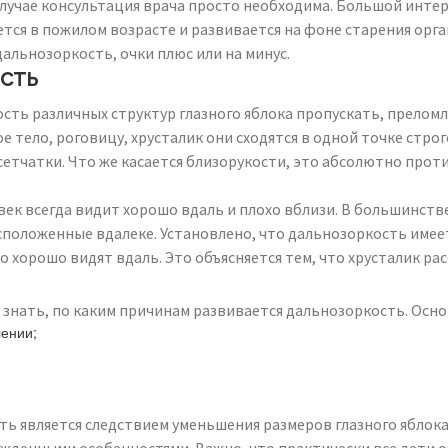
лучае консультация врача просто необходима. Большой интер
ся в пожилом возрасте и развивается на фоне старения орга
альнозоркость, очки плюс или на минус.
сть
ость различных структур глазного яблока пропускать, прелом
 тело, роговицу, хрусталик они сходятся в одной точке стро
и сетчатки. Что же касается близорукости, это абсолютно пр
ек всегда видит хорошо вдаль и плохо вблизи. В большинстве
асположенные вдалеке. Установлено, что дальнозоркость имее
хорошо видят вдаль. Это объясняется тем, что хрусталик рас
ен знать, по каким причинам развивается дальнозоркость. Ос
ении;
сть является следствием уменьшения размеров глазного яблок