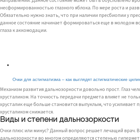
направлении. Данное состояние может быть обусловлено вро
несформированностью глазного яблока. По мере роста и разви
Обязательно нужно знать, что при наличии пресбиопии у пре
данное состояние начинает формироваться еще в молодом воз
глаза к аккомодации.
Читайте также:
Очки для астигматизма – как выглядят астигматические цил
Механизм развития дальнозоркости довольно прост. Глаз чело
хрусталиком. На точность передачи предмета влияет не тольк
хрусталик еще больше становится выпуклым, что усиливает п
хрусталиком снижается.
Виды и степени дальнозоркости
Очки плюс или минус? Данный вопрос решает лечащий врач. В
дальнозоркости во многом определяются степенью гиперметр