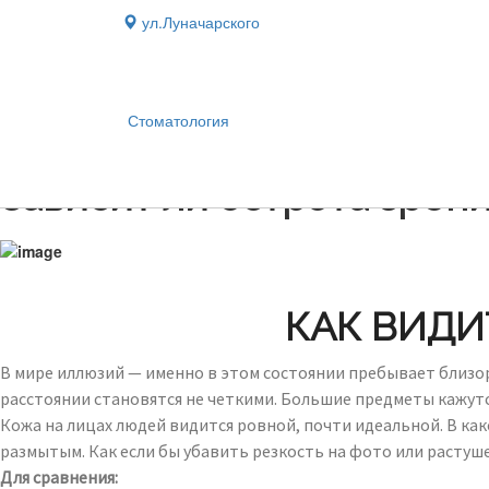
ул.Луначарского
Стоматология
Блог
›
Зависит ли острота зрени
КАК ВИДИТ
В мире иллюзий — именно в этом состоянии пребывает близору
расстоянии становятся не четкими. Большие предметы кажут
Кожа на лицах людей видится ровной, почти идеальной. В ка
размытым. Как если бы убавить резкость на фото или растуш
Для сравнения: