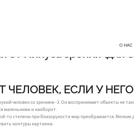
О НАС
я от минуса зрения (для 
 ЧЕЛОВЕК, ЕСЛИ У НЕГО
кий человек со зрением -3. Он воспринимает объекты не таки
ся маленькими и наоборот.
кой-то степени при близорукости мир преображается. Мелкие
евать контуры картинки.