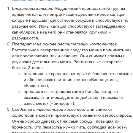
Блокаторы кальция.
Медицинский препарат этой группы
применяется для нейтрализации действия ионов кальция,
которые нарушают целостность сосудов и способствуют их
разрушению. Ионы кальция способствуют затвердеванию
капилляров, из-за чего они становятся хрупкими и
разрушаются.
Препараты на основе растительных компонентов.
Растительное лекарственное средство можно принимать как
для профилактики, так и лечения. Они снимают спазмы и
улучшают деятельность мозга. Растительные лекарства
бывают 2 типов:
алкалоидные средства, которые избавляют от спазмов
и обеспечивают питание клеток («Винпоцетин»,
«Кавинтон»);
препараты с экстрактом гинкго билоба, которые
оказывают антиоксидантное действие и повышают
износ клеток («Билобил»).
Средства с никотиновой кислотой.
Они снижают
холестерин в крови и препятствуют развитию атеросклероза.
Очень хорошо действуют на сами сосуды, повышая их
прочность. Эти лекарства нужно пить, соблюдая дозировку,
поскольку они обладают сильным гепаторазрушающим