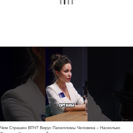
Чем Страшен ВПЧ? Вирус Папилломы Человека – Насколько