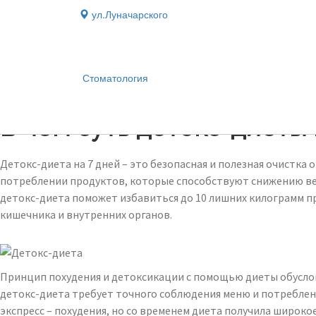
ул.Луначарского
Стоматология
Блог
›
В чем суть детокс-диеты 
Детокс-диета на 7 дней – это безопасная и полезная очистк
потреблении продуктов, которые способствуют снижению вес
детокс-диета поможет избавиться до 10 лишних килограмм п
кишечника и внутренних органов.
Принцип похудения и детоксикации с помощью диеты обусло
детокс-диета требует точного соблюдения меню и потреблени
экспресс – похудения, но со временем диета получила широко