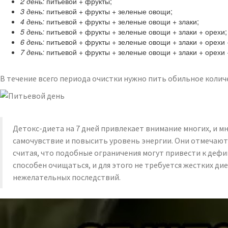
2 день:
питьевой + фрукты;
3 день:
питьевой + фрукты + зеленые овощи;
4 день:
питьевой + фрукты + зеленые овощи + злаки;
5 день:
питьевой + фрукты + зеленые овощи + злаки + орехи;
6 день:
питьевой + фрукты + зеленые овощи + злаки + орехи 
7 день:
питьевой + фрукты + зеленые овощи + злаки + орехи
В течение всего периода очистки нужно пить обильное колич
Детокс-диета на 7 дней привлекает внимание многих, и м
самочувствие и повысить уровень энергии. Они отмечают,
считая, что подобные ограничения могут привести к дефи
способен очищаться, и для этого не требуется жестких д
нежелательных последствий.