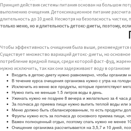
Принцип действия системы питания основан на большом потр
выполнению очищения. Детоксикационное питание рассчитано н
длительность до 10 дней. Несмотря на безопасность чистки, 
только меню, но и длительность детокс-диеты, поэтому, если
Чтобы эффективность очищения была выше, рекомендуется с
Существует множество вариаций детокс-диеты, но основное 
потребление вредной пищи, среди которой фаст-фуд, жаренное
нужно исключить, так как они задерживают воду в организме
Входить в детокс-диету нужно равномерно, чтобы организм н
В течение курса очищения организма нужно с утра на голодн
Исключить из меню все продукты, которые препятствуют мета
Нужно пить не меньше 1.5 литров воды в день.
Ужинать нужно не позднее 8 вечера и желательно за 4 часа д
За полчаса до приема пищи нужно выпить теплой воды или з
Меню должно быть сбалансированным, то есть продукты дол
Фрукты нужно есть за полчаса до основного приема пищи, ч
Важен полноценный отдых, поэтому спать нужно не менее 10
Очищение организма рассчитывается на 3,5,7 и 10 дней, по