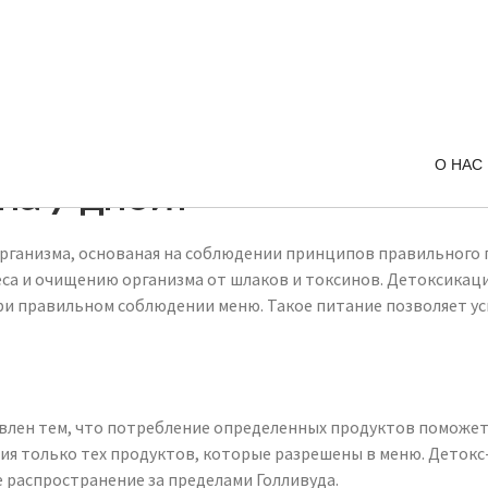
О НАС
на 7 дней?
а организма, основаная на соблюдении принципов правильного
а и очищению организма от шлаков и токсинов. Детоксикация
ри правильном соблюдении меню. Такое питание позволяет у
влен тем, что потребление определенных продуктов поможет
я только тех продуктов, которые разрешены в меню. Детокс-
е распространение за пределами Голливуда.