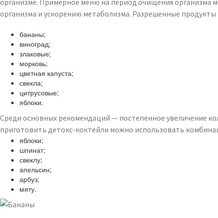
организме. Примерное меню на период очищения организма м
организма и ускорению метаболизма. Разрешенные продукты 
бананы;
виноград;
злаковые;
морковь;
цветная капуста;
свекла;
цитрусовые;
яблоки.
Среди основных рекомендаций — постепенное увеличение кол
приготовить детокс-коктейли можно использовать комбина
яблоки;
шпинат;
свеклу;
апельсин;
арбуз;
мяту.