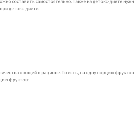
ожно составить самостоятельно. Также на детокс-диете нуж
при детокс-диете:
ичества овощей в рационе. То есть, на одну порцию фрукто
цию фруктов: