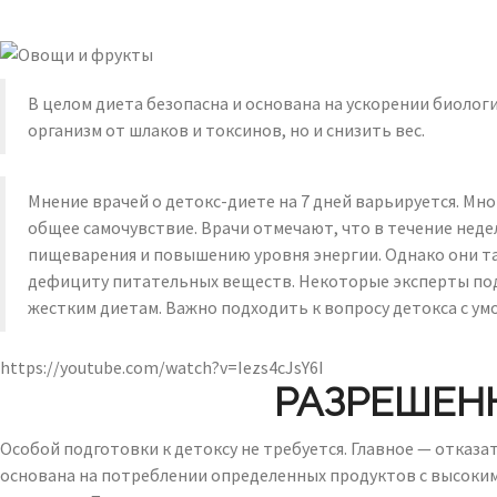
В целом диета безопасна и основана на ускорении биолог
организм от шлаков и токсинов, но и снизить вес.
Мнение врачей о детокс-диете на 7 дней варьируется. Мн
общее самочувствие. Врачи отмечают, что в течение нед
пищеварения и повышению уровня энергии. Однако они та
дефициту питательных веществ. Некоторые эксперты подч
жестким диетам. Важно подходить к вопросу детокса с ум
https://youtube.com/watch?v=Iezs4cJsY6I
РАЗРЕШЕН
Особой подготовки к детоксу не требуется. Главное — отказ
основана на потреблении определенных продуктов с высоки