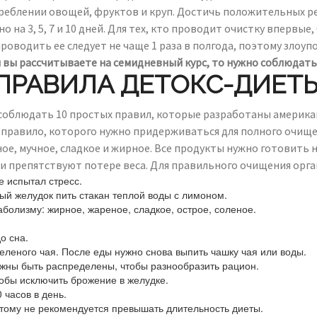
еблении овощей, фруктов и круп. Достичь положительных ре
а 3, 5, 7 и 10 дней. Для тех, кто проводит очистку впервые,
проводить ее следует не чаще 1 раза в полгода, поэтому злоу
 вы рассчитываете на семидневный курс, то нужно соблюдать 
ПРАВИЛА ДЕТОКС-ДИЕТ
облюдать 10 простых правил, которые разработаны американ
правило, которого нужно придерживаться для полного очищен
, мучное, сладкое и жирное. Все продукты нужно готовить на
 и препятствуют потере веса. Для правильного очищения орг
е испытал стресс.
ый желудок пить стакан теплой воды с лимоном.
болизму: жирное, жареное, сладкое, острое, соленое.
о сна.
еленого чая. После еды нужно снова выпить чашку чая или воды.
жны быть распределены, чтобы разнообразить рацион.
тобы исключить брожение в желудке.
 часов в день.
этому не рекомендуется превышать длительность диеты.