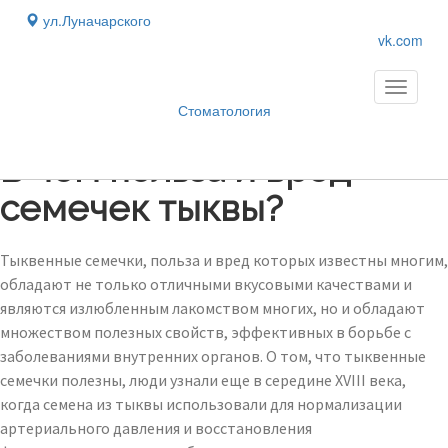
ул.Луначарского
vk.com
Toggle
navigati
Стоматология
Блог
›
В чем польза и вред
семечек тыквы?
Тыквенные семечки, польза и вред которых известны многим,
обладают не только отличными вкусовыми качествами и
являются излюбленным лакомством многих, но и обладают
множеством полезных свойств, эффективных в борьбе с
заболеваниями внутренних органов. О том, что тыквенные
семечки полезны, люди узнали еще в середине XVIII века,
когда семена из тыквы использовали для нормализации
артериального давления и восстановления