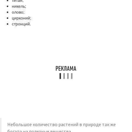
титан;
никель;
олово;
цирконий;
стронций.
Небольшое количество растений в природе так же
богато на полезные вещества.