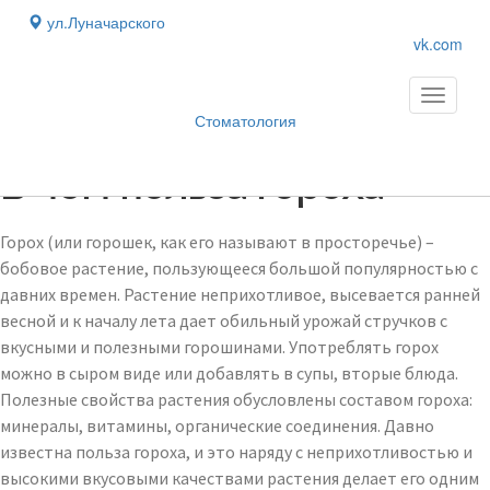
ул.Луначарского
vk.com
Toggle
navigati
Стоматология
Блог
›
В чем польза гороха
Горох (или горошек, как его называют в просторечье) –
бобовое растение, пользующееся большой популярностью с
давних времен. Растение неприхотливое, высевается ранней
весной и к началу лета дает обильный урожай стручков с
вкусными и полезными горошинами. Употреблять горох
можно в сыром виде или добавлять в супы, вторые блюда.
Полезные свойства растения обусловлены составом гороха:
минералы, витамины, органические соединения. Давно
известна польза гороха, и это наряду с неприхотливостью и
высокими вкусовыми качествами растения делает его одним