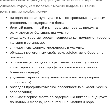
и лечения некоторых дисфункций. Возникает вопрос: чем
уникален горох, чем полезен? Можно выделить такие
позитивные особенности:
ни одна овощная культура не может сравниться с данным
растением по содержанию белка;
богатый витаминный и минеральный состав продукта
отличаются от большинства культур;
входящие в состав горошин вещества контролируют уровень
кальция в организме;
снижает повышенную кислотность в желудке;
обладает мочегонным свойством, эффективно борется с
отеками;
особые вещества данного растения снижают уровень
холестерина и служат профилактикой возникновения
болезней сердца;
улучшает перистальтику кишечника и его эвакуаторную
способность;
обладает профилактической способностью онкологических
заболеваний;
занимает первое место по содержанию никеля и лидирует
по наличию железа, калия, кальция, магния и бора.