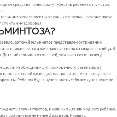
одные средства точно смогут уберечь ребенка от глистов,
ию.
гельминтозом зависит и от самых взрослых, которые плохо
 стоить ему здоровья.
ЛЬМИНТОЗА?
равило, детский гельминтоз представлен острицами и
азиты приживаются и начинают активно откладывать яйца. В
Детский гельминтоз опасней, чем глистная инвазия у
еществ, необходимых для полноценного развития, и у
, в процессе своей жизнедеятельности гельминты выделяют
аразиты. Ребенок будет чувствовать себя все хуже и хуже по
редмет наличия глистов, и если их выявили у одного ребенка,
 проводиться не менее 2 раз в год. Наряду с