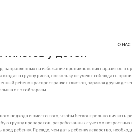
О НАС
 глистов у детей
р, направленных на избежание проникновения паразитов в ор
 входят в группу риска, поскольку не умеют соблюдать прави
аженный ребенок распространяет глистов, заражая других де
алыша от этой заразы.
ого подхода и вместо того, чтобы бесконтрольно пичкать р
бую группу препаратов, разработанных с учетом возрастных 
ь вред ребенку. Прежде, чем дать ребенку лекарство, необх