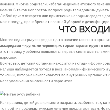
лечения. Многие родители, избегая медикаментозного лечения
нельзя. В таком непростом вопросе родители должны думать 
Любой прием лекарств или применение народных средств дол
моют посуду, пренебрегают влажной уборкой и дезинфициров
ЧТО ВХОДИ
Многие педиатры утверждают, что наличие глистов в органи
аскаридами – круглыми червями, которые паразитируют в ки
этот период у ребенка появляются первые симптомы гельминт
взрослых.
Во-первых, детский организм находится на стадии формирова
малыша наблюдается потеря в весе, аномалии физического и 
токсины, которые накапливаются во внутренних органах и тка
мере увеличения численности паразитов.
Как правило, детей дошкольного возраста, особенно тех, кот
то пройти профилактическое лечение предлагают всем. Но по 