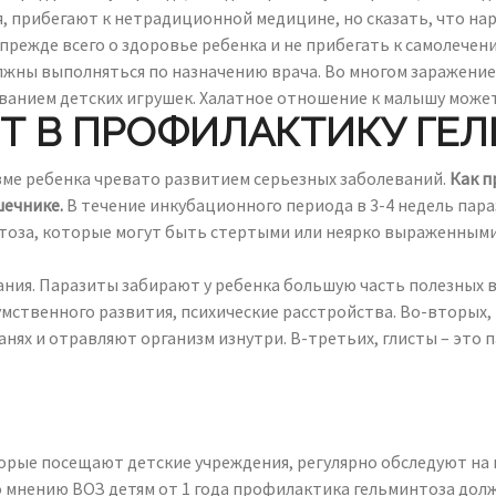
, прибегают к нетрадиционной медицине, но сказать, что нар
прежде всего о здоровье ребенка и не прибегать к самолечен
жны выполняться по назначению врача. Во многом заражение 
анием детских игрушек. Халатное отношение к малышу может
Т В ПРОФИЛАКТИКУ ГЕ
зме ребенка чревато развитием серьезных заболеваний.
Как п
шечнике.
В течение инкубационного периода в 3-4 недель пар
оза, которые могут быть стертыми или неярко выраженными. 
ния. Паразиты забирают у ребенка большую часть полезных в
умственного развития, психические расстройства. Во-вторых
нях и отравляют организм изнутри. В-третьих, глисты – это п
орые посещают детские учреждения, регулярно обследуют на п
мнению ВОЗ детям от 1 года профилактика гельминтоза должна