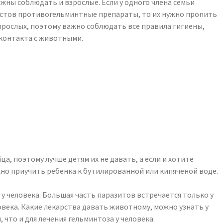
жны соблюдать и взрослые. Если у одного члена семьи
истов противогельминтные препараты, то их нужно пропить
 взрослых, поэтому важно соблюдать все правила гигиены,
 контакта с животными.
а, поэтому лучше детям их не давать, а если и хотите
но приучить ребенка к бутилированной или кипяченой воде.
у человека. Большая часть паразитов встречается только у
овека. Какие лекарства давать животному, можно узнать у
что и для лечения гельминтоза у человека.