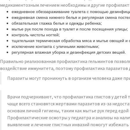
медикаментозным лечением необходимы и другие профилакти
ежедневное обеззараживание туалета с помощью дезинфиц
ежедневная смена нижнего белья и регулярная смена постел
обязательная глажка белья и одежды ребенка;
мытье рук после похода в туалет и после посещения улицы;
контроль чистоты ногтей;
тщательная термическая обработка мяса и мытье овощей и 
исключение контакта с уличными животными;
регулярная влажная уборка и дезинфекция детских вещей.
Правильно реализованная профилактика гельминтов позволяе
воздействие иммунитета, поэтому профилактика паразитов до
Паразиты могут проникнуть в организм человека даже при
Врачи подчеркивают, что профилактика глистов у детей т
чаще всего становятся жертвами паразитов из-за недост
основам личной гигиены, таким как мытье рук перед едой 
Профилактические осмотры у педиатра и анализы на налич
выявление и лечение глистных инвазий помогут избежать