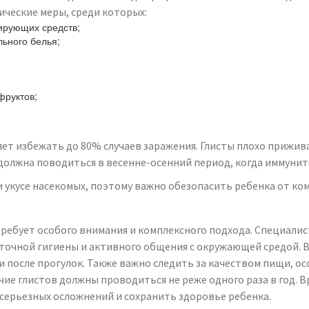
ческие меры, среди которых:
ирующих средств;
ьного белья;
фруктов;
т избежать до 80% случаев заражения. Глисты плохо прижива
лжна поводиться в весенне-осенний период, когда иммунитет
 укусе насекомых, поэтому важно обезопасить ребенка от ком
ребует особого внимания и комплексного подхода. Специалист
аточной гигиены и активного общения с окружающей средой. 
и после прогулок. Также важно следить за качеством пищи, ос
ие глистов должны проводиться не реже одного раза в год. 
 серьезных осложнений и сохранить здоровье ребенка.