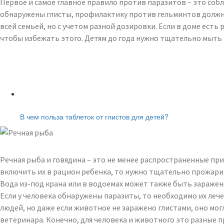
Первое и самое главное правило против паразитов – это соб
обнаружены глисты, профилактику против гельминтов должна
всей семьей, но с учетом разной дозировки. Если в доме есть
чтобы избежать этого. Детям до года нужно тщательно мыть
Читайте также:
В чем польза таблеток от глистов для детей?
Речная рыба и говядина – это не менее распространенные прич
включить их в рацион ребенка, то нужно тщательно прожари
Вода из-под крана или в водоемах может также быть заражен
Если у человека обнаружены паразиты, то необходимо их лече
людей, но даже если животное не заражено глистами, оно мог
ветеринара. Конечно, для человека и животного это разные п