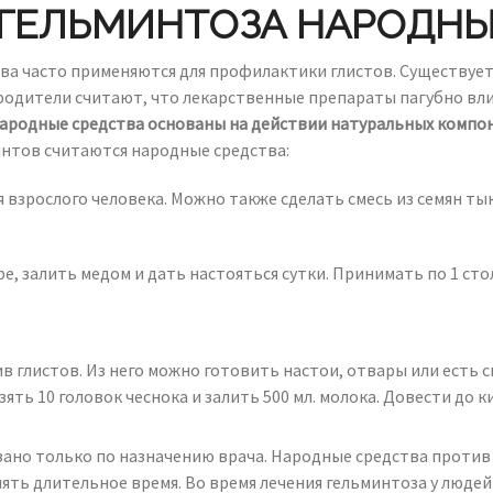
ГЕЛЬМИНТОЗА НАРОДН
ва часто применяются для профилактики глистов. Существуе
одители считают, что лекарственные препараты пагубно вли
ародные средства основаны на действии натуральных компон
нтов считаются народные средства:
ля взрослого человека. Можно также сделать смесь из семян ты
, залить медом и дать настояться сутки. Принимать по 1 сто
 глистов. Из него можно готовить настои, отвары или есть 
ь 10 головок чеснока и залить 500 мл. молока. Довести до кип
азано только по назначению врача. Народные средства прот
ть длительное время. Во время лечения гельминтоза у людей