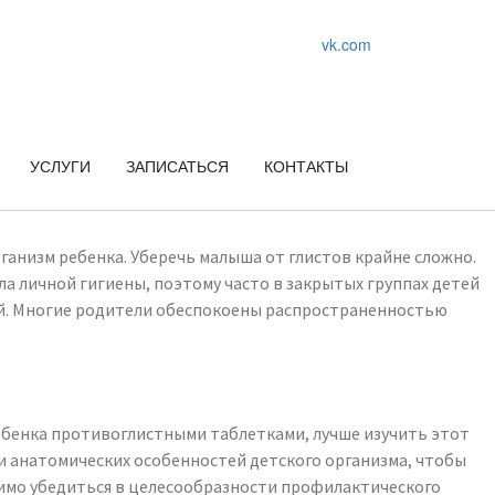
vk.com
УСЛУГИ
ЗАПИСАТЬСЯ
КОНТАКТЫ
ганизм ребенка. Уберечь малыша от глистов крайне сложно.
ла личной гигиены, поэтому часто в закрытых группах детей
тей. Многие родители обеспокоены распространенностью
ебенка противоглистными таблетками, лучше изучить этот
и анатомических особенностей детского организма, чтобы
одимо убедиться в целесообразности профилактического