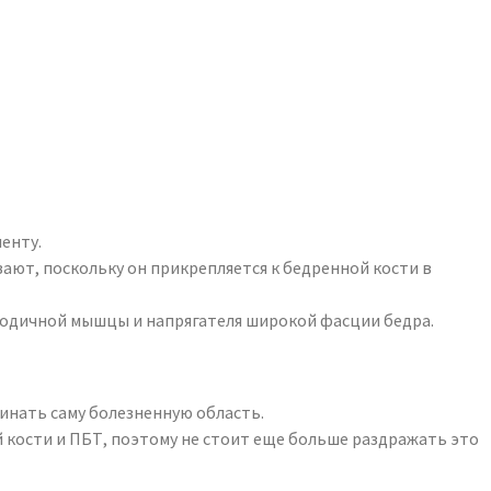
енту.
ают, поскольку он прикрепляется к бедренной кости в
ягодичной мышцы и напрягателя широкой фасции бедра.
минать саму болезненную область.
 кости и ПБТ, поэтому не стоит еще больше раздражать это