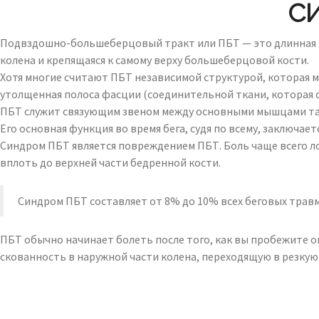
С
Подвздошно-большеберцовый тракт или ПБТ — это длинная «п
колена и крепящаяся к самому верху большеберцовой кости.
Хотя многие считают ПБТ независимой структурой, которая м
утолщенная полоса фасции (соединительной ткани, которая 
ПБТ служит связующим звеном между основными мышцами таз
Его основная функция во время бега, судя по всему, заключае
Синдром ПБТ является повреждением ПБТ. Боль чаще всего ло
вплоть до верхней части бедренной кости.
Синдром ПБТ составляет от 8% до 10% всех беговых травм
ПБТ обычно начинает болеть после того, как вы пробежите оп
скованность в наружной части колена, переходящую в резкую 