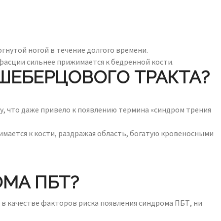
огнутой ногой в течение долгого времени.
 фасции сильнее прижимается к бедренной кости.
ШЕБЕРЦОВОГО ТРАКТА?
у, что даже привело к появлению термина «синдром трения
имается к кости, раздражая область, богатую кровеносными
ОМА ПБТ?
 в качестве факторов риска появления синдрома ПБТ, ни