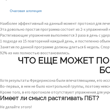
Читайте также:
Очаговая алопеция
Наиболее эффективный на данный момент протокол для лечен
Эта довольно простая программа состоит из 2-х упражнений н
Растягивающие упражнения выполняются 3 раза в день с удер
1 подходе из 15 повторений каждый день, и постепенно объе
Занятия по данной программе должны длиться 6 недель. Спор
92% из них полностью восстановились.
ЧТО ЕЩЕ МОЖЕТ П
Б
Хотя результаты Фредериксона были впечатляющими, его исс
Во-первых, в нем не было контрольной группы, поэтому неясн
Кроме того, в его протоколе отсутствуют упражнения для у
Имеет ли смысл растягивать ПБТ?
Не делайте этого!