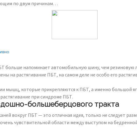
дующим по двум причинам…
тивно
ПБТ больше напоминает автомобильную шину, чем резиновую л
ы на растягивание ПБТ, на самом деле не особо его растягив
ании мышц, которые прикрепляются к ПБТ, а именно большой 
растягивание при синдроме ПБТ.
здошно-большеберцового тракта
аней вокруг ПБТ — это отличная идея, только не следует раз
очень чувствительной области между выступом на бедренной