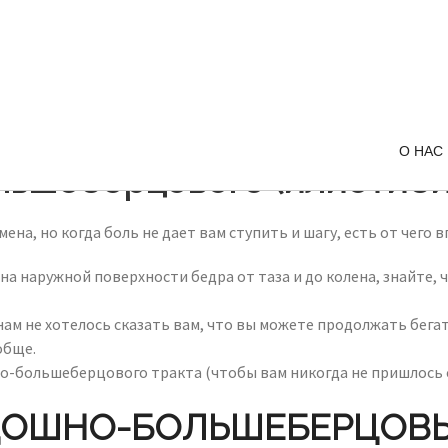
О НАС
ьшеберцового (илиотибиа
а, но когда боль не дает вам ступить и шагу, есть от чего в
на наружной поверхности бедра от таза и до колена, знайте, 
м не хотелось сказать вам, что вы можете продолжать бегать 
обще.
-большеберцового тракта (чтобы вам никогда не пришлось сно
ДОШНО-БОЛЬШЕБЕРЦОВЫ