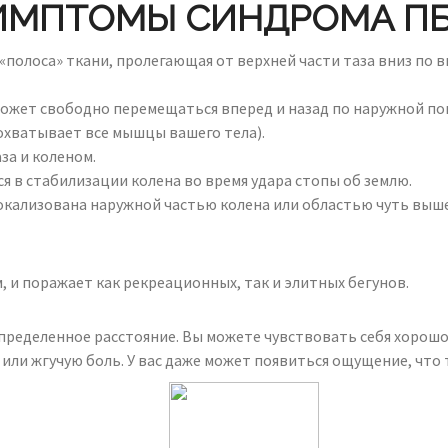
ИМПТОМЫ СИНДРОМА ПБ
олоса» ткани, пролегающая от верхней части таза вниз по 
ожет свободно перемещаться вперед и назад по наружной пове
охватывает все мышцы вашего тела).
а и коленом.
тся в стабилизации колена во время удара стопы об землю.
кализована наружной частью колена или областью чуть выше 
, и поражает как рекреационных, так и элитных бегунов.
ределенное расстояние. Вы можете чувствовать себя хорошо н
или жгучую боль. У вас даже может появиться ощущение, что 