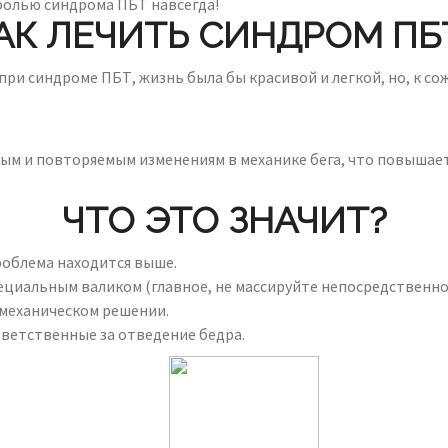
болью синдрома ПБТ навсегда!
АК ЛЕЧИТЬ СИНДРОМ ПБ
ри синдроме ПБТ, жизнь была бы красивой и легкой, но, к со
ым и повторяемым изменениям в механике бега, что повышает
ЧТО ЭТО ЗНАЧИТ?
роблема находится выше.
ециальным валиком (главное, не массируйте непосредственно 
омеханическом решении.
ветственные за отведение бедра.