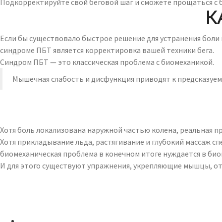
Подкорректируйте свой беговой шаг и сможете прощаться с 
К
Если бы существовало быстрое решение для устранения боли п
синдроме ПБТ является корректировка вашей техники бега.
Синдром ПБТ — это классическая проблема с биомеханикой.
Мышечная слабость и дисфункция приводят к предсказуем
Хотя боль локализована наружной частью колена, реальная п
Хотя прикладывание льда, растягивание и глубокий массаж сп
биомеханическая проблема в конечном итоге нуждается в би
И для этого существуют упражнения, укрепляющие мышцы, от