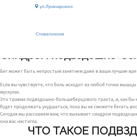
ул.Луначарского
Стоматология
Блог
›
Синдром подвздошно-бол
Бег может быть непростым занятием даже в ваши лучшие времен
Если вы чувствуете, что боль исходит из любой точки мышцы 
мускулах.
Это травма подвздошно-большеберцового тракта, и, как бы на
будет продолжать ухудшаться, пока вы не сможете бегать во
Сегодня мы расскажем вам, что вызывает синдром подвздошно
она вас настигла.
ЧТО ТАКОЕ ПОДВЗ