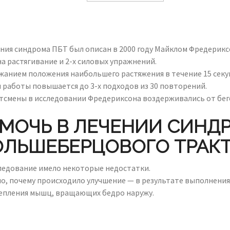
ия синдрома ПБТ был описан в 2000 году Майклом Фредерикс
а растягивание и 2-х силовых упражнений.
жанием положения наибольшего растяжения в течение 15 секун
м работы повышается до 3-х подходов из 30 повторений.
тсмены в исследовании Фредериксона воздерживались от бего
ОМОЧЬ В ЛЕЧЕНИИ СИНД
ОЛЬШЕБЕРЦОВОГО ТРАКТ
ледование имело некоторые недостатки.
о, почему происходило улучшение — в результате выполнения 
крепления мышц, вращающих бедро наружу.