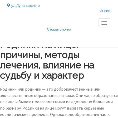
ул.Луначарского
vk.com
Toggle
navigati
Стоматология
Блог
›
Родинки на лице:
причины, методы
лечения, влияние на
судьбу и характер
Родинки или родинки — это доброкачественные или
злокачественные образования на коже. Они часто образуются
на лице и бывают малозаметными или довольно большими
по размеру. Родинки на лице могут вызвать серьезные
косметические проблемы. Однако новообразования часто