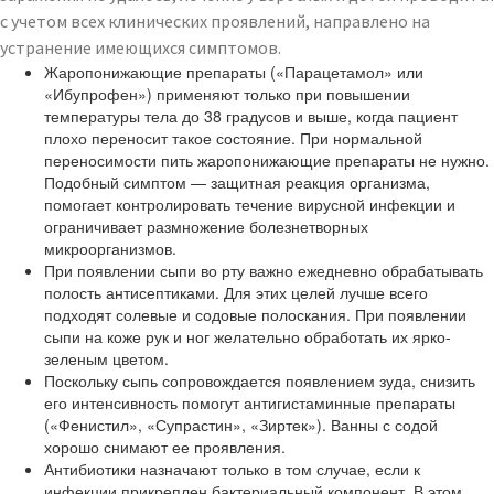
с учетом всех клинических проявлений, направлено на
устранение имеющихся симптомов.
Жаропонижающие препараты («Парацетамол» или
«Ибупрофен») применяют только при повышении
температуры тела до 38 градусов и выше, когда пациент
плохо переносит такое состояние. При нормальной
переносимости пить жаропонижающие препараты не нужно.
Подобный симптом — защитная реакция организма,
помогает контролировать течение вирусной инфекции и
ограничивает размножение болезнетворных
микроорганизмов.
При появлении сыпи во рту важно ежедневно обрабатывать
полость антисептиками. Для этих целей лучше всего
подходят солевые и содовые полоскания. При появлении
сыпи на коже рук и ног желательно обработать их ярко-
зеленым цветом.
Поскольку сыпь сопровождается появлением зуда, снизить
его интенсивность помогут антигистаминные препараты
(«Фенистил», «Супрастин», «Зиртек»). Ванны с содой
хорошо снимают ее проявления.
Антибиотики назначают только в том случае, если к
инфекции прикреплен бактериальный компонент. В этом