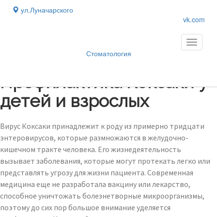
ул.Луначарского
vk.com
Toggle
navigati
Стоматология
Блог
›
Профилактика Коксаки у
детей и взрослых
Вирус Коксаки принадлежит к роду из примерно тридцати
энтеровирусов, которые размножаются в желудочно-
кишечном тракте человека. Его жизнедеятельность
вызывает заболевания, которые могут протекать легко или
представлять угрозу для жизни пациента. Современная
медицина еще не разработала вакцину или лекарство,
способное уничтожать болезнетворные микроорганизмы,
поэтому до сих пор большое внимание уделяется