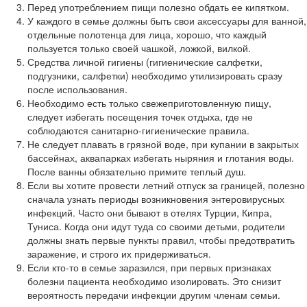
Перед употреблением пищи полезно обдать ее кипятком.
У каждого в семье должны быть свои аксессуары для ванной,
отдельные полотенца для лица, хорошо, что каждый
пользуется только своей чашкой, ложкой, вилкой.
Средства личной гигиены (гигиенические салфетки,
подгузники, салфетки) необходимо утилизировать сразу
после использования.
Необходимо есть только свежеприготовленную пищу,
следует избегать посещения точек отдыха, где не
соблюдаются санитарно-гигиенические правила.
Не следует плавать в грязной воде, при купании в закрытых
бассейнах, аквапарках избегать ныряния и глотания воды.
После ванны обязательно примите теплый душ.
Если вы хотите провести летний отпуск за границей, полезно
сначала узнать периоды возникновения энтеровирусных
инфекций. Часто они бывают в отелях Турции, Кипра,
Туниса. Когда они идут туда со своими детьми, родители
должны знать первые пункты правил, чтобы предотвратить
заражение, и строго их придерживаться.
Если кто-то в семье заразился, при первых признаках
болезни пациента необходимо изолировать. Это снизит
вероятность передачи инфекции другим членам семьи.