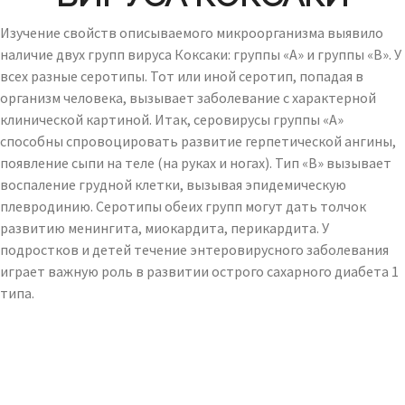
Изучение свойств описываемого микроорганизма выявило
наличие двух групп вируса Коксаки: группы «А» и группы «В». У
всех разные серотипы. Тот или иной серотип, попадая в
организм человека, вызывает заболевание с характерной
клинической картиной. Итак, серовирусы группы «А»
способны спровоцировать развитие герпетической ангины,
появление сыпи на теле (на руках и ногах). Тип «В» вызывает
воспаление грудной клетки, вызывая эпидемическую
плевродинию. Серотипы обеих групп могут дать толчок
развитию менингита, миокардита, перикардита. У
подростков и детей течение энтеровирусного заболевания
играет важную роль в развитии острого сахарного диабета 1
типа.