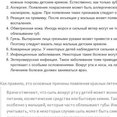
кожные покровы детским кремом. Естественно, как только з
Аллергия. Появление покраснения может быть аллергической 
насморком, зудом. При появлении таких признаков следует 
Реакция на прививку. После инъекции у малыша может появит
воспаления.
Обветренная кожа. Иногда мороз и сильный ветер могут не 
облизывании губ.
Грязь. Вытирание лица грязными руками может привести к не
Поэтому следует мазать лицо малыша детским кремом.
Комариные укусы. У некоторых детей наблюдается сильная ал
Инфекционные заболевания. Некоторые такие болезни могут 
Энтеровирусная инфекция. Такое заболевание тоже приводит
протекает с особыми осложнениями. Вокруг рта и носа, на ла
Лечением болезни должен заниматься врач.
Как правило, это основные причины появления красных пятен
Врачи отмечают, что сыпь вокруг рта у детей может возн
питания, косметические средства или бытовую химию. Так
особенно у малышей, которые часто облизывают губы. Инф
учитывать, что в некоторых случаях сыпь может быть сим