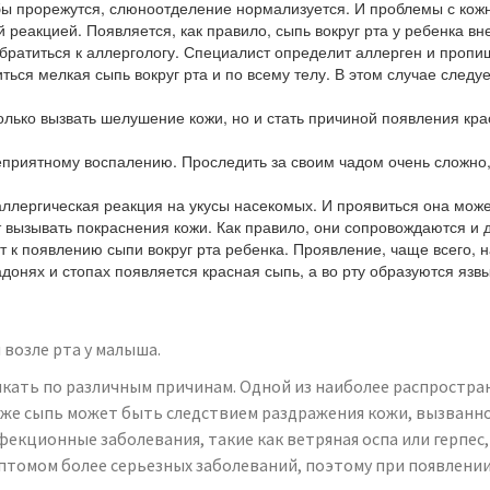
убы прорежутся, слюноотделение нормализуется. И проблемы с кож
реакцией. Появляется, как правило, сыпь вокруг рта у ребенка в
обратиться к аллергологу. Специалист определит аллерген и пропи
ься мелкая сыпь вокруг рта и по всему телу. В этом случае следу
только вызвать шелушение кожи, но и стать причиной появления кр
приятному воспалению. Проследить за своим чадом очень сложно, 
лергическая реакция на укусы насекомых. И проявиться она может 
вызывать покраснения кожи. Как правило, они сопровождаются и д
 к появлению сыпи вокруг рта ребенка. Проявление, чаще всего,
донях и стопах появляется красная сыпь, а во рту образуются язвы.
 возле рта у малыша.
икать по различным причинам. Одной из наиболее распростра
же сыпь может быть следствием раздражения кожи, вызванног
екционные заболевания, такие как ветряная оспа или герпес,
птомом более серьезных заболеваний, поэтому при появлении