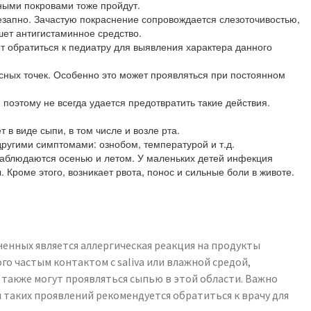
ными покровами тоже пройдут.
незапно. Зачастую покраснение сопровождается слезоточивостью,
шет антигистаминное средство.
ет обратиться к педиатру для выявления характера данного
асных точек. Особенно это может проявляться при постоянном
поэтому не всегда удается предотвратить такие действия.
в виде сыпи, в том числе и возле рта.
ругими симптомами: ознобом, температурой и т.д.
 наблюдаются осенью и летом. У маленьких детей инфекция
 Кроме этого, возникает рвота, понос и сильные боли в животе.
ненных является аллергическая реакция на продукты
о частым контактом с saliva или влажной средой,
 также могут проявляться сыпью в этой области. Важно
 таких проявлений рекомендуется обратиться к врачу для