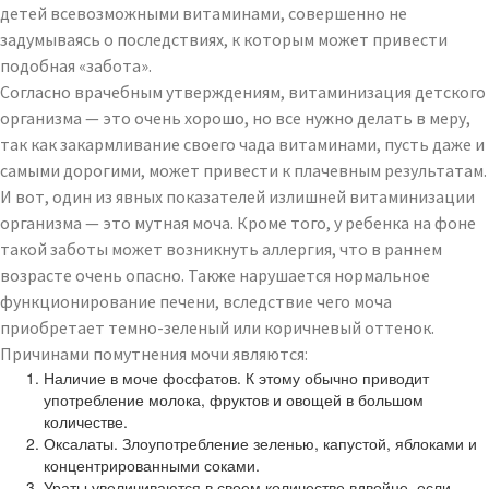
детей всевозможными витаминами, совершенно не
задумываясь о последствиях, к которым может привести
подобная «забота».
Согласно врачебным утверждениям, витаминизация детского
организма — это очень хорошо, но все нужно делать в меру,
так как закармливание своего чада витаминами, пусть даже и
самыми дорогими, может привести к плачевным результатам.
И вот, один из явных показателей излишней витаминизации
организма — это мутная моча. Кроме того, у ребенка на фоне
такой заботы может возникнуть аллергия, что в раннем
возрасте очень опасно. Также нарушается нормальное
функционирование печени, вследствие чего моча
приобретает темно-зеленый или коричневый оттенок.
Причинами помутнения мочи являются:
Наличие в моче фосфатов. К этому обычно приводит
употребление молока, фруктов и овощей в большом
количестве.
Оксалаты. Злоупотребление зеленью, капустой, яблоками и
концентрированными соками.
Ураты увеличиваются в своем количестве вдвойне, если