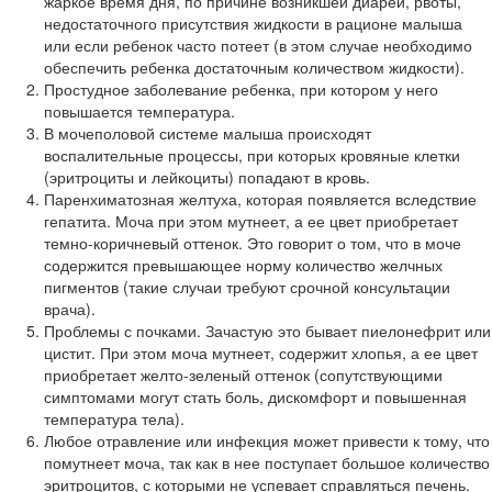
жаркое время дня, по причине возникшей диареи, рвоты,
недостаточного присутствия жидкости в рационе малыша
или если ребенок часто потеет (в этом случае необходимо
обеспечить ребенка достаточным количеством жидкости).
Простудное заболевание ребенка, при котором у него
повышается температура.
В мочеполовой системе малыша происходят
воспалительные процессы, при которых кровяные клетки
(эритроциты и лейкоциты) попадают в кровь.
Паренхиматозная желтуха, которая появляется вследствие
гепатита. Моча при этом мутнеет, а ее цвет приобретает
темно-коричневый оттенок. Это говорит о том, что в моче
содержится превышающее норму количество желчных
пигментов (такие случаи требуют срочной консультации
врача).
Проблемы с почками. Зачастую это бывает пиелонефрит или
цистит. При этом моча мутнеет, содержит хлопья, а ее цвет
приобретает желто-зеленый оттенок (сопутствующими
симптомами могут стать боль, дискомфорт и повышенная
температура тела).
Любое отравление или инфекция может привести к тому, что
помутнеет моча, так как в нее поступает большое количество
эритроцитов, с которыми не успевает справляться печень.