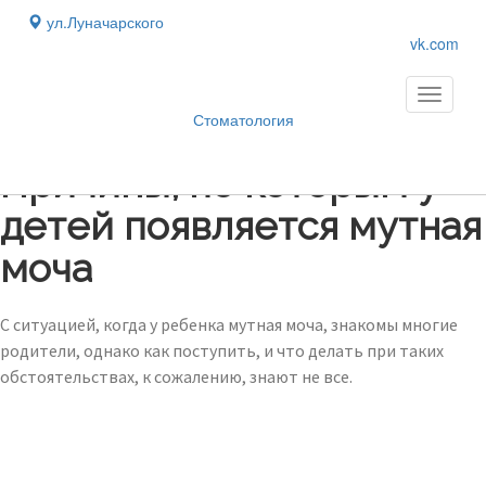
ул.Луначарского
vk.com
Toggle
navigati
Стоматология
Блог
›
Причины, по которым у
детей появляется мутная
моча
С ситуацией, когда у ребенка мутная моча, знакомы многие
родители, однако как поступить, и что делать при таких
обстоятельствах, к сожалению, знают не все.