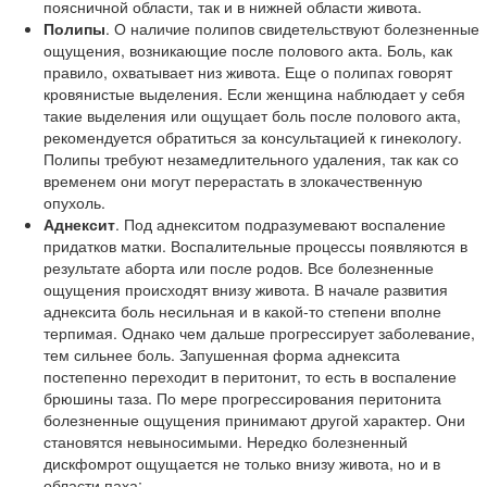
поясничной области, так и в нижней области живота.
Полипы
. О наличие полипов свидетельствуют болезненные
ощущения, возникающие после полового акта. Боль, как
правило, охватывает низ живота. Еще о полипах говорят
кровянистые выделения. Если женщина наблюдает у себя
такие выделения или ощущает боль после полового акта,
рекомендуется обратиться за консультацией к гинекологу.
Полипы требуют незамедлительного удаления, так как со
временем они могут перерастать в злокачественную
опухоль.
Аднексит
. Под аднекситом подразумевают воспаление
придатков матки. Воспалительные процессы появляются в
результате аборта или после родов. Все болезненные
ощущения происходят внизу живота. В начале развития
аднексита боль несильная и в какой-то степени вполне
терпимая. Однако чем дальше прогрессирует заболевание,
тем сильнее боль. Запушенная форма аднексита
постепенно переходит в перитонит, то есть в воспаление
брюшины таза. По мере прогрессирования перитонита
болезненные ощущения принимают другой характер. Они
становятся невыносимыми. Нередко болезненный
дискфомрот ощущается не только внизу живота, но и в
области паха;