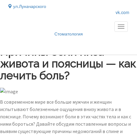
ул.Луначарского
vk.com
Toggle
navigati
Стоматология
Блог
›
Причины боли низа
живота и поясницы — как
лечить боль?
В современном мире все больше мужчин и женщин
испытывают болезненные ощущения внизу живота и в
пояснице. Почему возникают боли в этих частях тела и как с
ними бороться? Давайте обсудим поставленные вопросы и
выявим существующие причины недомоганий в спине и