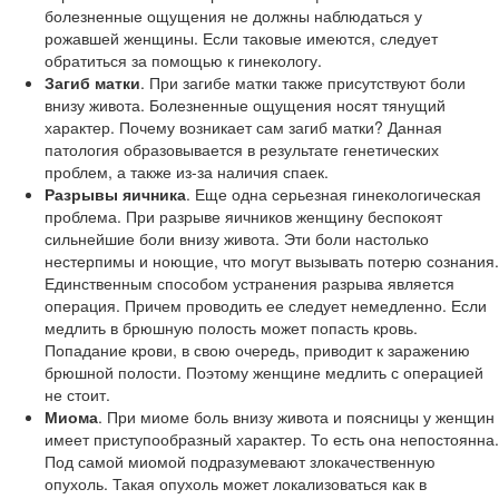
болезненные ощущения не должны наблюдаться у
рожавшей женщины. Если таковые имеются, следует
обратиться за помощью к гинекологу.
Загиб матки
. При загибе матки также присутствуют боли
внизу живота. Болезненные ощущения носят тянущий
характер. Почему возникает сам загиб матки? Данная
патология образовывается в результате генетических
проблем, а также из-за наличия спаек.
Разрывы яичника
. Еще одна серьезная гинекологическая
проблема. При разрыве яичников женщину беспокоят
сильнейшие боли внизу живота. Эти боли настолько
нестерпимы и ноющие, что могут вызывать потерю сознания.
Единственным способом устранения разрыва является
операция. Причем проводить ее следует немедленно. Если
медлить в брюшную полость может попасть кровь.
Попадание крови, в свою очередь, приводит к заражению
брюшной полости. Поэтому женщине медлить с операцией
не стоит.
Миома
. При миоме боль внизу живота и поясницы у женщин
имеет приступообразный характер. То есть она непостоянна.
Под самой миомой подразумевают злокачественную
опухоль. Такая опухоль может локализоваться как в