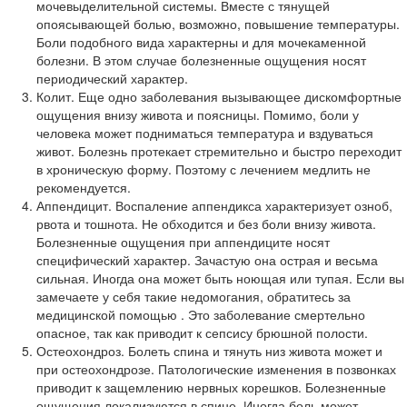
мочевыделительной системы. Вместе с тянущей
опоясывающей болью, возможно, повышение температуры.
Боли подобного вида характерны и для мочекаменной
болезни. В этом случае болезненные ощущения носят
периодический характер.
Колит. Еще одно заболевания вызывающее дискомфортные
ощущения внизу живота и поясницы. Помимо, боли у
человека может подниматься температура и вздуваться
живот. Болезнь протекает стремительно и быстро переходит
в хроническую форму. Поэтому с лечением медлить не
рекомендуется.
Аппендицит. Воспаление аппендикса характеризует озноб,
рвота и тошнота. Не обходится и без боли внизу живота.
Болезненные ощущения при аппендиците носят
специфический характер. Зачастую она острая и весьма
сильная. Иногда она может быть ноющая или тупая. Если вы
замечаете у себя такие недомогания, обратитесь за
медицинской помощью . Это заболевание смертельно
опасное, так как приводит к сепсису брюшной полости.
Остеохондроз. Болеть спина и тянуть низ живота может и
при остеохондрозе. Патологические изменения в позвонках
приводит к защемлению нервных корешков. Болезненные
ощущения локализуются в спине. Иногда боль может