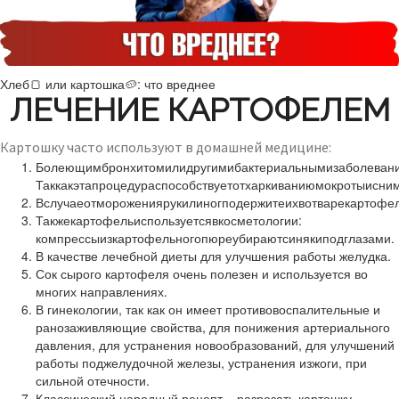
Хлеб🍞 или картошка🥔: что вреднее
ЛЕЧЕНИЕ КАРТОФЕЛЕМ
Картошку часто используют в домашней медицине:
Болеющимбронхитомилидругимибактериальнымизаболевани
Таккакэтапроцедураспособствуетотхаркиваниюмокротыисни
Вслучаеотморожениярукилиногподержитеихвотварекартофел
Такжекартофельиспользуетсявкосметологии:
компрессыизкартофельногопюреубираютсинякиподглазами.
В качестве лечебной диеты для улучшения работы желудка.
Сок сырого картофеля очень полезен и используется во
многих направлениях.
В гинекологии, так как он имеет противовоспалительные и
ранозаживляющие свойства, для понижения артериального
давления, для устранения новообразований, для улучшений
работы поджелудочной железы, устранения изжоги, при
сильной отечности.
Классический народный рецепт – разрезать картошку