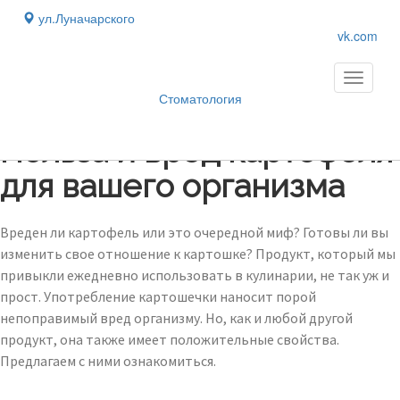
ул.Луначарского
vk.com
Toggle
navigati
Стоматология
Блог
›
Польза и вред картофеля
для вашего организма
Вреден ли картофель или это очередной миф? Готовы ли вы
изменить свое отношение к картошке? Продукт, который мы
привыкли ежедневно использовать в кулинарии, не так уж и
прост. Употребление картошечки наносит порой
непоправимый вред организму. Но, как и любой другой
продукт, она также имеет положительные свойства.
Предлагаем с ними ознакомиться.