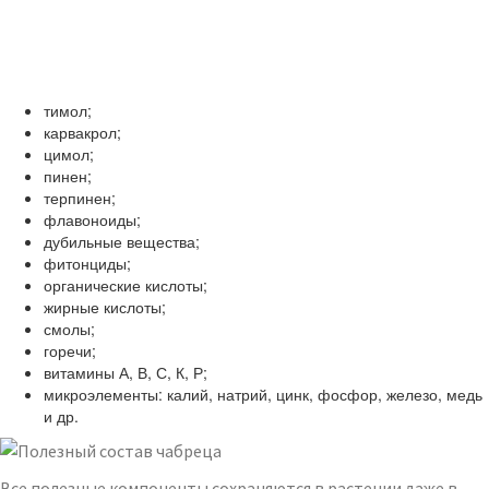
тимол;
карвакрол;
цимол;
пинен;
терпинен;
флавоноиды;
дубильные вещества;
фитонциды;
органические кислоты;
жирные кислоты;
смолы;
горечи;
витамины А, В, С, К, Р;
микроэлементы: калий, натрий, цинк, фосфор, железо, медь
и др.
Все полезные компоненты сохраняются в растении даже в