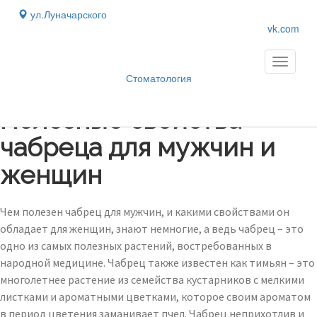
ул.Луначарского
vk.com
Toggle
navigati
Стоматология
Блог
›
Полезные свойства
чабреца для мужчин и
женщин
Чем полезен чабрец для мужчин, и какими свойствами он
обладает для женщин, знают немногие, а ведь чабрец – это
одно из самых полезных растений, востребованных в
народной медицине. Чабрец также известен как тимьян – это
многолетнее растение из семейства кустарников с мелкими
листками и ароматными цветками, которое своим ароматом
в период цветения заманивает пчел. Чабрец неприхотлив и