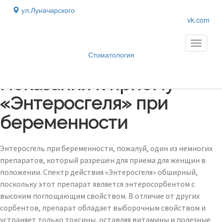
ул.Луначарского
vk.com
Toggle
navigati
Стоматология
Блог
›
Показания к приему
«Энтеросгеля» при
беременности
Энтеросгель при беременности, пожалуй, один из немногих
препаратов, который разрешен для приема для женщин в
положении. Спектр действия «Энтеросгеля» обширный,
поскольку этот препарат является энтеросорбентом с
высоким поглощающим свойством. В отличие от других
сорбентов, препарат обладает выборочным свойством и
устраняет только токсины, оставляя витамины и полезные