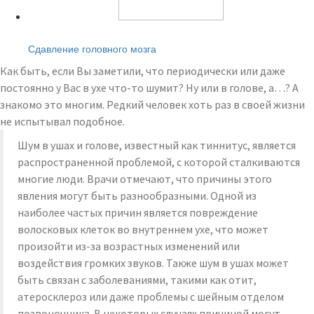
Читайте также:
Сдавление головного мозга
Как быть, если Вы заметили, что периодически или даже
постоянно у Вас в ухе что-то шумит? Ну или в голове, а…? А
знакомо это многим. Редкий человек хоть раз в своей жизни
не испытывал подобное.
Шум в ушах и голове, известный как тиннитус, является
распространенной проблемой, с которой сталкиваются
многие люди. Врачи отмечают, что причины этого
явления могут быть разнообразными. Одной из
наиболее частых причин является повреждение
волосковых клеток во внутреннем ухе, что может
произойти из-за возрастных изменений или
воздействия громких звуков. Также шум в ушах может
быть связан с заболеваниями, такими как отит,
атеросклероз или даже проблемы с шейным отделом
позвоночника. В некоторых случаях причиной могут