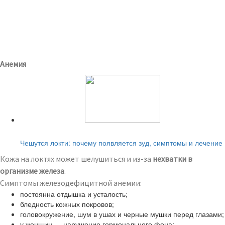
Анемия
Читайте также:
Чешутся локти: почему появляется зуд, симптомы и лечение
Кожа на локтях может шелушиться и из-за
нехватки в
организме железа
.
Симптомы железодефицитной анемии:
постоянна отдышка и усталость;
бледность кожных покровов;
головокружение, шум в ушах и черные мушки перед глазами;
у женщин — нарушение гормонального фона;