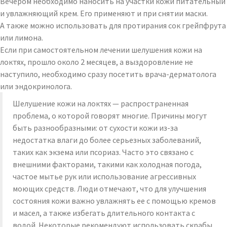
Вечером необходимо наносить на участки кожи питательный
и увлажняющий крем. Его применяют и при снятии маски.
А также можно использовать для протирания сок грейпфрута
или лимона.
Если при самостоятельном лечении шелушения кожи на
локтях, прошло около 2 месяцев, а выздоровление не
наступило, необходимо сразу посетить врача-дерматолога
или эндокринолога.
Шелушение кожи на локтях — распространенная
проблема, о которой говорят многие. Причины могут
быть разнообразными: от сухости кожи из-за
недостатка влаги до более серьезных заболеваний,
таких как экзема или псориаз. Часто это связано с
внешними факторами, такими как холодная погода,
частое мытье рук или использование агрессивных
моющих средств. Люди отмечают, что для улучшения
состояния кожи важно увлажнять ее с помощью кремов
и масел, а также избегать длительного контакта с
водой. Некоторые рекомендуют использовать скрабы