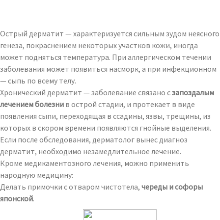
Острый дерматит — характеризуется сильным зудом неясного
генеза, покраснением некоторых участков кожи, иногда
может подняться температура. При аллергическом течении
заболевания может появиться насморк, а при инфекционном
— сыпь по всему телу.
Хронический дерматит — заболевание связано с
запоздалым
лечением болезни
в острой стадии, и протекает в виде
появления сыпи, переходящая в ссадины, язвы, трещины, из
которых в скором времени появляются гнойные выделения.
Если после обследования, дерматолог вынес диагноз
дерматит, необходимо незамедлительное лечение.
Кроме медикаментозного лечения, можно применить
народную медицину:
Делать примочки с отваром чистотела,
череды и софоры
японской
.