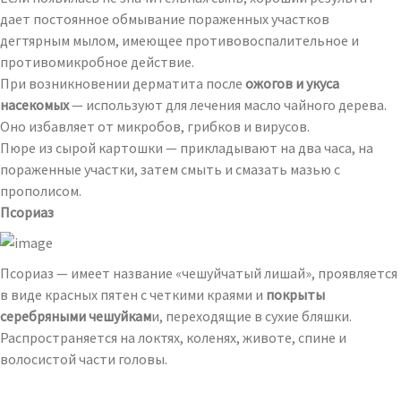
дает постоянное обмывание пораженных участков
дегтярным мылом, имеющее противовоспалительное и
противомикробное действие.
При возникновении дерматита после
ожогов и укуса
насекомых
— используют для лечения масло чайного дерева.
Оно избавляет от микробов, грибков и вирусов.
Пюре из сырой картошки — прикладывают на два часа, на
пораженные участки, затем смыть и смазать мазью с
прополисом.
Псориаз
Псориаз — имеет название «чешуйчатый лишай», проявляется
в виде красных пятен с четкими краями и
покрыты
серебряными чешуйкам
и, переходящие в сухие бляшки.
Распространяется на локтях, коленях, животе, спине и
волосистой части головы.