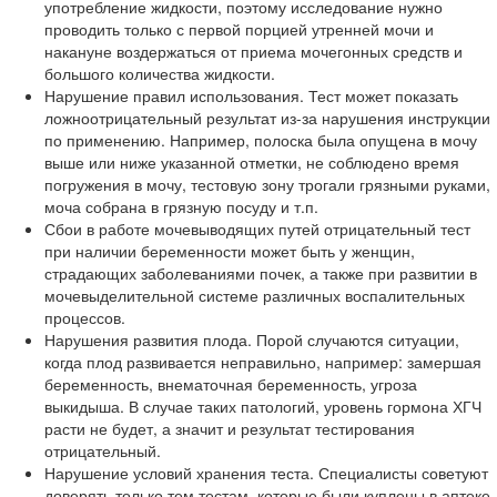
употребление жидкости, поэтому исследование нужно
проводить только с первой порцией утренней мочи и
накануне воздержаться от приема мочегонных средств и
большого количества жидкости.
Нарушение правил использования. Тест может показать
ложноотрицательный результат из-за нарушения инструкции
по применению. Например, полоска была опущена в мочу
выше или ниже указанной отметки, не соблюдено время
погружения в мочу, тестовую зону трогали грязными руками,
моча собрана в грязную посуду и т.п.
Сбои в работе мочевыводящих путей отрицательный тест
при наличии беременности может быть у женщин,
страдающих заболеваниями почек, а также при развитии в
мочевыделительной системе различных воспалительных
процессов.
Нарушения развития плода. Порой случаются ситуации,
когда плод развивается неправильно, например: замершая
беременность, внематочная беременность, угроза
выкидыша. В случае таких патологий, уровень гормона ХГЧ
расти не будет, а значит и результат тестирования
отрицательный.
Нарушение условий хранения теста. Специалисты советуют
доверять только тем тестам, которые были куплены в аптеке