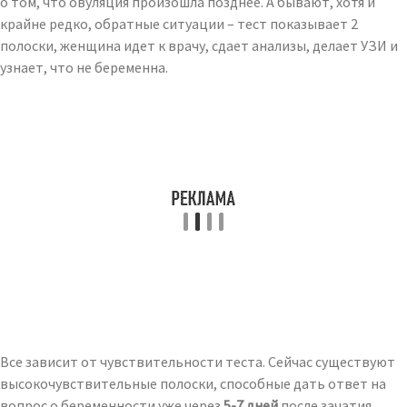
о том, что овуляция произошла позднее. А бывают, хотя и
крайне редко, обратные ситуации – тест показывает 2
полоски, женщина идет к врачу, сдает анализы, делает УЗИ и
узнает, что не беременна.
Все зависит от чувствительности теста. Сейчас существуют
высокочувствительные полоски, способные дать ответ на
вопрос о беременности уже через
5-7 дней
после зачатия.