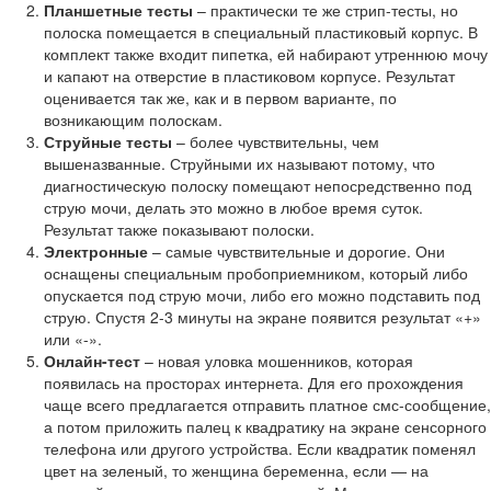
Планшетные тесты
– практически те же стрип-тесты, но
полоска помещается в специальный пластиковый корпус. В
комплект также входит пипетка, ей набирают утреннюю мочу
и капают на отверстие в пластиковом корпусе. Результат
оценивается так же, как и в первом варианте, по
возникающим полоскам.
Струйные тесты
– более чувствительны, чем
вышеназванные. Струйными их называют потому, что
диагностическую полоску помещают непосредственно под
струю мочи, делать это можно в любое время суток.
Результат также показывают полоски.
Электронные
– самые чувствительные и дорогие. Они
оснащены специальным пробоприемником, который либо
опускается под струю мочи, либо его можно подставить под
струю. Спустя 2-3 минуты на экране появится результат «+»
или «-».
Онлайн-тест
– новая уловка мошенников, которая
появилась на просторах интернета. Для его прохождения
чаще всего предлагается отправить платное смс-сообщение,
а потом приложить палец к квадратику на экране сенсорного
телефона или другого устройства. Если квадратик поменял
цвет на зеленый, то женщина беременна, если — на