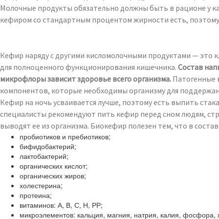
Молочные продукты обязательно должны быть в рационе у ка
кефиром со стандартным процентом жирности есть, поэтому п
Кефир наряду с другими кисломолочными продуктами — это к
для полноценного функционирования кишечника.
Состав нап
микрофлоры зависит здоровье всего организма.
Патогенные в
компонентов, которые необходимы организму для поддержа
Кефир на ночь усваивается лучше, поэтому есть выпить стак
специалисты рекомендуют пить кефир перед сном людям, ст
выводят ее из организма. Биокефир полезен тем, что в сост
пробиотиков и пребиотиков;
бифидобактерий;
лактобактерий;
органических кислот;
органических жиров;
холестерина;
протеина;
витаминов: А, В, С, Н, РР;
микроэлементов: кальция, магния, натрия, калия, фосфора, же