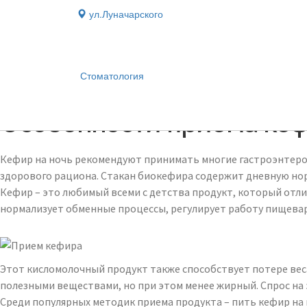
ул.Луначарского
Стоматология
Блог
›
Особенности приема кеф
Кефир на ночь рекомендуют принимать многие гастроэнтероло
здорового рациона. Стакан биокефира содержит дневную нор
Кефир – это любимый всеми с детства продукт, который отли
нормализует обменные процессы, регулирует работу пищевар
Этот кисломолочный продукт также способствует потере ве
полезными веществами, но при этом менее жирный. Спрос на
Среди популярных методик приема продукта – пить кефир на 