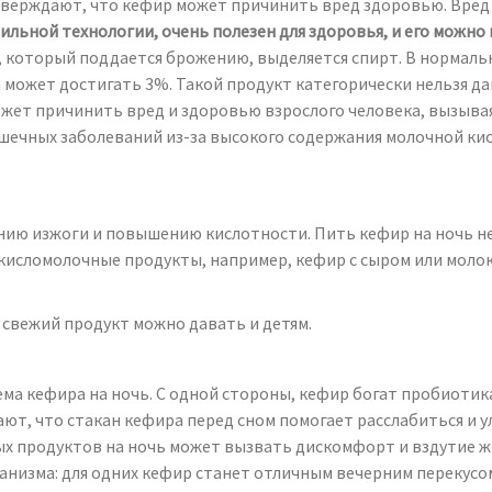
утверждают, что кефир может причинить вред здоровью. Вред
льной технологии, очень полезен для здоровья, и его можно 
, который поддается брожению, выделяется спирт. В нормаль
 может достигать 3%. Такой продукт категорически нельзя да
жет причинить вред и здоровью взрослого человека, вызыва
шечных заболеваний из-за высокого содержания молочной ки
ию изжоги и повышению кислотности. Пить кефир на ночь нел
кисломолочные продукты, например, кефир с сыром или молок
 свежий продукт можно давать и детям.
ма кефира на ночь. С одной стороны, кефир богат пробиоти
, что стакан кефира перед сном помогает расслабиться и у
ых продуктов на ночь может вызвать дискомфорт и вздутие ж
низма: для одних кефир станет отличным вечерним перекусом