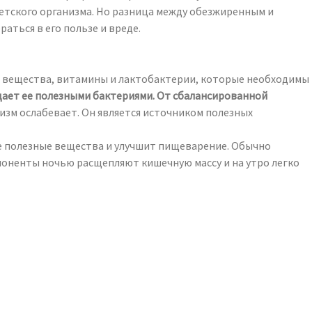
етского организма. Но разница между обезжиренным и
аться в его пользе и вреде.
е вещества, витамины и лактобактерии, которые необходимы
ает ее полезными бактериями. От сбалансированной
зм ослабевает. Он является источником полезных
се полезные вещества и улучшит пищеварение. Обычно
оненты ночью расщепляют кишечную массу и на утро легко