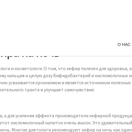
О НАС
ира на ночь
ги и косметологи. О том, что кефир полезен для здоровья, 
му кальция и целую дозу бифидобактерий и кисломолочных к
чно усваивается организмом и является источником полезных
ительного тракта и улучшает самочувствие.
са, а для усиления эффекта производители кефирной продук
 этот кисломолочный напиток очень высок. Это удивительный
ночь. Многие диетологи рекомендуют кефир на ночь как один