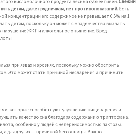
 этого кисломолочного продукта весьма субъективен.
Свежий
пить детям, даже грудничкам, нет противопоказаний.
Есть
ной концентрации его содержимое не превышает 0.5% на 1
вать детям, поскольку он может с младенчества вызвать
я нарушение ЖКТ и алкогольное опьянение. Вред
слоты.
ьзя при язвах и эрозиях, поскольку можно обострить
ом. Это может стать причиной несварения и причинить
ками, которые способствуют улучшению пищеварения и
лучшить качество сна благодаря содержанию триптофана.
ивота, особенно у людей с непереносимостью лактозы.
, а для других — причиной бессонницы. Важно