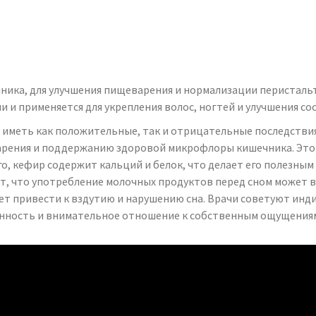
ика, для улучшения пищеварения и нормализации перистальти
и применяется для укрепления волос, ногтей и улучшения со
иметь как положительные, так и отрицательные последствия 
рения и поддержанию здоровой микрофлоры кишечника. Это 
, кефир содержит кальций и белок, что делает его полезным
т, что употребление молочных продуктов перед сном может 
ет привести к вздутию и нарушению сна. Врачи советуют инд
ренность и внимательное отношение к собственным ощущениям