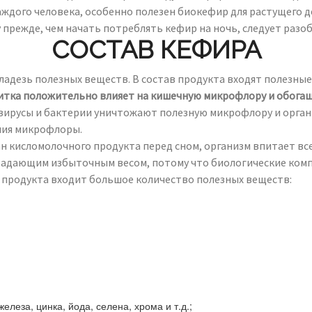
ждого человека, особенно полезен биокефир для растущего д
режде, чем начать потреблять кефир на ночь, следует разобр
СОСТАВ КЕФИРА
ладезь полезных веществ. В состав продукта входят полезны
итка положительно влияет на кишечную микрофлору и обогащ
ирусы и бактерии уничтожают полезную микрофлору и органи
ния микрофлоры.
ан кисломолочного продукта перед сном, организм впитает в
радающим избыточным весом, потому что биологические комп
ав продукта входит большое количество полезных веществ:
леза, цинка, йода, селена, хрома и т.д.;