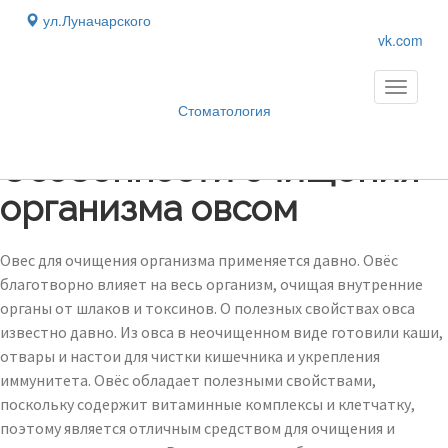
ул.Луначарского
vk.com
Toggle
navigati
Стоматология
Блог
›
Особенности очищения
организма овсом
Овес для очищения организма применяется давно. Овёс
благотворно влияет на весь организм, очищая внутренние
органы от шлаков и токсинов. О полезных свойствах овса
известно давно. Из овса в неочищенном виде готовили каши,
отвары и настои для чистки кишечника и укрепления
иммунитета. Овёс обладает полезными свойствами,
поскольку содержит витаминные комплексы и клетчатку,
поэтому является отличным средством для очищения и