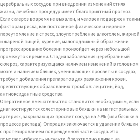
церебральных сосудов при внедрении изменений стиля
жизни, лечебных процедур имеет благоприятный прогноз.
Если склероз вовремя не выявлен, и человек подвержен таким
факторам риска, как постоянное физическое и нервное
переутомление и стресс, злоупотребление алкоголем, жирной
и жареной пищей, курение, малоподвижный образ жизни
прогрессирование болезни произойдёт через небольшой
промежуток времени. Стадия заболевания церебральный
склероз, характеризующаяся наличием изменений в головном
мозге и наличием бляшек, уменьшающих просветы в сосудах,
требует добавления препаратов для разжижения крови,
препятствующих образованию тромбов: лецитин, йод,
антиоксидантные средства.
Оперативное вмешательство становится необходимым, если
диагностируются холестериновые бляшки на магистральных
артериях, закрывающих просвет сосуда на 70% (или бляшке в
процессе распада). Операция заключается в удалении бляшки
с протезированием повреждённой части сосуда. Это
помогает избежать инсульта, благотворно влияет на