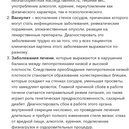
неблагоприятная наследственность, лишний вес,
употребление алкоголя, курение, переутомление как
физического характера, так и психологического.
Васкулит
– воспаление стенок сосудов, причинами которого
могут стать инфекционные заболевания, ревматические
поражения, злокачественные опухоли, реакции на
лекарственные препараты. Диагностировать это
заболевание трудно из-за того, что у всех пациентов
клиническая картина этого заболевания выражается по-
разному.
Заболевания печени
, которые выражаются в нарушении
баланса между липопротеинами низкой и высокой
плотности. Следствием преобладания липопротеинов низкой
плотности становится образование холестериновых бляшек,
которые оседают на стенках сосудов, уменьшая просветы,
что замедляет кровоток. Главной причиной сбоёв в работе
печени считается неправильный режим питания, но также
играет роль генетическая предрасположенность, сахарный
диабет. Диагностировать сбои в работе этого органа
внутренней секреции несложно, но проведение лечения
длительно и требует полного изменения стиля жизни: отказ
от вредной пищи, алкоголя, курения, подключение
физнагрузок и оздоровительных процедур.