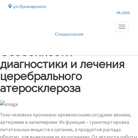
ул.Луначарского
vk.com
Toggle
navigati
Стоматология
Блог
›
Особенности
диагностики и лечения
церебрального
атеросклероза
Тело человека пронизано кровеносными сосудами: венами,
артериями и капиллярами. Их функция – транспортировка
питательных веществ к органам, а продуктов распада
обратно, для выведения их из организма. От чёткости работы