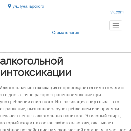
ул.Луначарского
vk.com
Toggle
navigati
Стоматология
Блог
›
Особенности
алкогольной
интоксикации
Алкогольная интоксикация сопровождается симптомами и
это достаточно распространенное явление при
употреблении спиртного. Интоксикация спиртным – это
отравление, вызванное злоупотреблением или приемом
некачественных алкогольных напитков. Этиловый спирт,
который входит в состав любого алкоголя, оказывает
пагубное воздействие на человеческий организм, в частности