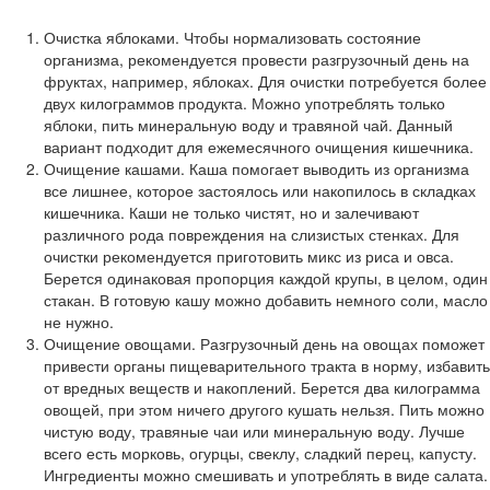
Очистка яблоками. Чтобы нормализовать состояние
организма, рекомендуется провести разгрузочный день на
фруктах, например, яблоках. Для очистки потребуется более
двух килограммов продукта. Можно употреблять только
яблоки, пить минеральную воду и травяной чай. Данный
вариант подходит для ежемесячного очищения кишечника.
Очищение кашами. Каша помогает выводить из организма
все лишнее, которое застоялось или накопилось в складках
кишечника. Каши не только чистят, но и залечивают
различного рода повреждения на слизистых стенках. Для
очистки рекомендуется приготовить микс из риса и овса.
Берется одинаковая пропорция каждой крупы, в целом, один
стакан. В готовую кашу можно добавить немного соли, масло
не нужно.
Очищение овощами. Разгрузочный день на овощах поможет
привести органы пищеварительного тракта в норму, избавить
от вредных веществ и накоплений. Берется два килограмма
овощей, при этом ничего другого кушать нельзя. Пить можно
чистую воду, травяные чаи или минеральную воду. Лучше
всего есть морковь, огурцы, свеклу, сладкий перец, капусту.
Ингредиенты можно смешивать и употреблять в виде салата.