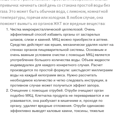
привычка: начинать свой день со стакана простой воды без
газа. Это может быть обычная вода, с лимоном, комнатной
температуры, горячая или холодная. В любом случае, она
поможет вымыть из органов ЖКТ все вредные вещества:
Чистка микрокристаллической целлюлозой. Очень
эффективный способ избавить органы от застарелых
шлаков, слизи и камней. МКЦ можно приобрести в аптеке.
Средство действует как ершик, механически удаляя налет на
стенках органов пищеварительной системы. Основным и
очень важным условием очистки с помощью МКЦ является
употребление большого количества воды. Объем жидкости
индивидуален для каждого конкретного случая. Расчет
производится по простой формуле: шестьдесят миллиграмм
воды на каждый килограмм веса. Нужно рассчитать
необходимое количество и четко следовать инструкции, в
противном случае может получиться эффект запора.
Очищение с помощью отрубей. Отруби очищают орган
подобно МКЦ. Клетчатка продукта не переваривается и не
усваивается, она разбухает в кишечнике и, проходя по
органу, удаляет вредные отложения. Отруби одинаково
эффективно выводят каловые камни, токсины, тяжелые