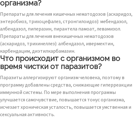
организма?
Препараты для лечения кишечных нематодозов (аскаридоз,
энтеробиоз, трихоцефалез, стронгилоидоз): мебендазол,
албендазол, пиперазин, пирантела памоат, левамизол.
Препараты для лечения внекишечных нематодозов
(аскаридоз, трихинеллез): албендазол, ивермектин,
карбендацим, диэтилкарбамазин.
Что происходит с организмом во
время чистки от паразитов?
Паразиты аллергизируют организм человека, поэтому в
программу добавлены средства, снижающие гиперреакции
иммунной системы. По мере выполнения программы
улучшается самочувствие, повышается тонус организма,
исчезает хроническая усталость, повышается умственная и
сексуальная активность.