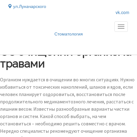
ул.Луначарского
vk.com
Toggle
navigati
Стоматология
Блог
›
Об очищении организма
травами
Организм нуждается в очищении во многих ситуациях. Нужно
избавиться от токсических накоплений, шлаков и ядов, если
человек планирует оздоровиться, восстановиться после
продолжительного медикаментозного лечения, расстаться с
лишним весом. Известны разнообразные варианты чистки
органов и систем. Какой способ выбрать, на чем
остановиться – необходимо решить совместно с врачом.
Нередко специалисты рекомендуют очищение организма