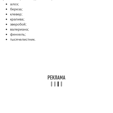
алоэ;
береза;
клевер;
крапива;
зверобой;
валериана;
фенхель;
тысячелистник.