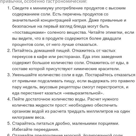
привычки, особенно гастрономические:
Сведите к минимуму употребление продуктов с высоким
содержанием соли. Есть перечень продуктов со
значительной концентрацией натрия. Даже привычные и
безопасные на первый взгляд блюда могут быть
«поставщиками» соленого вещества. Читайте этикетки, если
вы видите, что в продукте содержится более двадцати
процентов соли, от него лучше отказаться.
Питайтесь домашней пищей. Откажитесь от частых
перекусов в кафе или ресторанах. Еда этих заведения
содержит большое количество соли. Откажитесь от еды, в
составе которой присутствуют химические красители.
Уменьшайте количество соли в еде. Постарайтесь отказаться
от привычки подсаливать пищу, если выдержать это правило
пару недель, вкусовые рецепторы смогут перестроится, и
еда перестанет казаться «невыразительной».
Пейте достаточное количество воды. Расчет нужного
количества жидкости прост: необходимо обеспечить
организм водой из расчета тридцать миллилитров на один
килограмм веса.
Старайтесь питаться дробно, маленькими порциями.
Избегайте переедания.
Отдавайте предпочтение морской, йодированной соли.