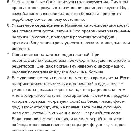
Частые головные боли, приступы головокружения. Симптом
проявляется в результате изменения размера сосудов. Под
воздействием воды они становятся больше и приводят к
подобному болезненному состоянию.
Учащенное сердцебиение. Изменяется консистенция крови,
она становится густой, тягучей. Это провоцирует увеличение
нагрузки на сердце, приводит к развитию тахикардии,
аритмии. Загустение крови угрожает развитием инсульта или
инфаркта.
Пища постоянно кажется недосоленной. При
перенасыщении веществом происходит нарушение в работе
рецепторов. Они дают организму неверную информацию,
человек подсаливает еду все больше и больше.
Вес увеличивается или стоит на месте во время диеты. Если
вы придерживаетесь жестких ограничений в еде, а вес не
уменьшается, высока вероятность, что в рационе слишком
много хлористого натрия. Постарайтесь исключить продукты,
которые содержат «скрытую» соль: колбасы, чипсы, фаст-
фуд. Проконтролируйте, не превышаете ли вы суточную
норму вещества. Не снижение веса – переизбыток соли.
Вода накапливается в тканях, изменяется работа печени,
наблюдается повышение концентрации фруктозы, которая
провоцирует ожирение.