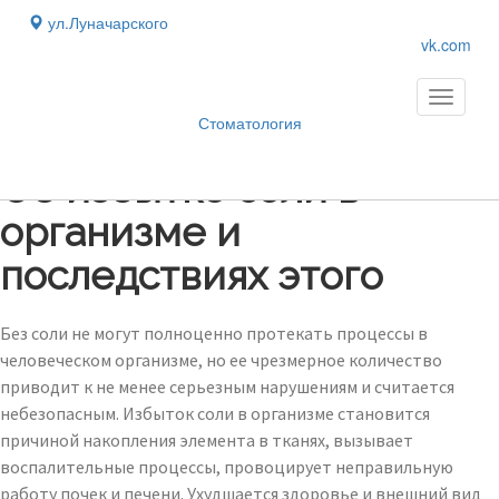
ул.Луначарского
vk.com
Toggle
navigati
Стоматология
Блог
›
Об избытке соли в
организме и
последствиях этого
Без соли не могут полноценно протекать процессы в
человеческом организме, но ее чрезмерное количество
приводит к не менее серьезным нарушениям и считается
небезопасным. Избыток соли в организме становится
причиной накопления элемента в тканях, вызывает
воспалительные процессы, провоцирует неправильную
работу почек и печени. Ухудшается здоровье и внешний вид