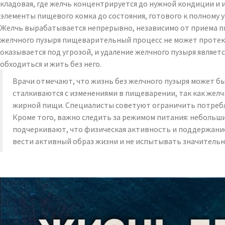
кладовая, где желчь концентрируется до нужной кондиции и
элементы пищевого комка до состояния, готового к полному 
Желчь вырабатывается непрерывно, независимо от приема пи
желчного пузыря пищеварительный процесс не может протека
оказывается под угрозой, и удаление желчного пузыря являет
обходиться и жить без него.
Врачи отмечают, что жизнь без желчного пузыря может б
сталкиваются с изменениями в пищеварении, так как желч
жирной пищи. Специалисты советуют ограничить потребл
Кроме того, важно следить за режимом питания: небольш
подчеркивают, что физическая активность и поддержание
вести активный образ жизни и не испытывать значительн