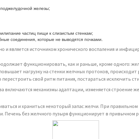
 поджелудочной железы;
илипание частиц пищи к слизистым стенкам;
бные соединения, которые не выводятся почками.
, но и является источником хронического воспаления и инфиц
продолжает функционировать, как и раньше, кроме одного: же
 повышает нагрузку на стенки желчных протоков, происходит
 перестроить свой ритм питания, постараться исключить ст
ва включаются механизмы адаптации, изменяется строение ж
иваться и храниться некоторый запас желчи. При правильно
. Печень без желчного пузыря функционирует в привычном р