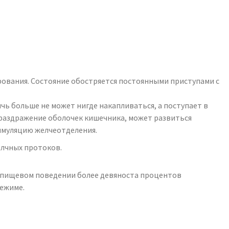
ирования. Состояние обостряется постоянными приступами с
лчь больше не может нигде накапливаться, а поступает в
 раздражение оболочек кишечника, может развиться
имуляцию желчеотделения.
елчных протоков.
м пищевом поведении более девяноста процентов
ежиме.