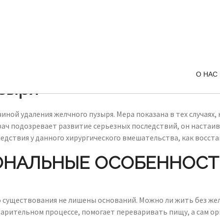
О НАС
узыря
ной удаления желчного пузыря. Мера показана в тех случаях
рач подозревает развитие серьезных последствий, он настаи
ледствия у данного хирургического вмешательства, как восст
НАЛЬНЫЕ ОСОБЕННОСТ
существования не лишены оснований. Можно ли жить без жел
рительном процессе, помогает переваривать пищу, а сам орг