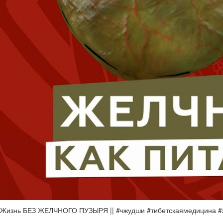
Жизнь БЕЗ ЖЕЛЧНОГО ПУЗЫРЯ || #чжудши #тибетскаямедицина #