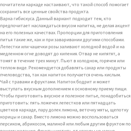
почитатели каркаде настаивают, что такой способ помогает
сохранить все ценные свойства продукта.
Варка гибискуса. Данный вариант подходит тем, кто
предпочитает наслаждаться вкусом напитка, не делая акцент
на его полезных качествах. Пропорции для приготовления
питья такие же, как и при заваривании другими способами.
Лепестки или чашечки розы заливают холодной водой и на
медленном огне доводят до кипения. Отвар не кипятят, а
томят в течение трех минут. Пьют в холодном, горячем или
теплом виде. Рекомендуется добавлять сахар или продукты
пчеловодства, так как напиток получается очень кислым.
Чай с травами и фруктами. Напиток бодрит и может
выступать вкусным дополнением к основному приему пищи.
Чтобы приготовить вкусное и полезное питье, понадобиться
приготовить: пять ложечек лепестков или пятнадцать
цветков каркаде, пару долек лимона, веточку мяты, щепотку
корицы и сахар. Вместо лимона можно воспользоваться
персиком, абрикосом, малиной или любым другим фруктом по
вашему желанию. Фрукты чистить от кожуры не нужно,