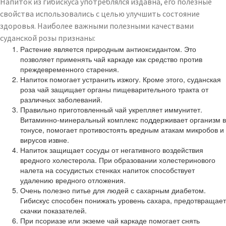
Напиток из гибискуса употреблялся издавна, его полезные
свойства использовались с целью улучшить состояние
здоровья. Наиболее важными полезными качествами
суданской розы признаны:
Растение является природным антиоксидантом. Это
позволяет применять чай каркаде как средство против
преждевременного старения.
Напиток помогает устранить изжогу. Кроме этого, суданская
роза чай защищает органы пищеварительного тракта от
различных заболеваний.
Правильно приготовленный чай укрепляет иммунитет.
Витаминно-минеральный комплекс поддерживает организм в
тонусе, помогает противостоять вредным атакам микробов и
вирусов извне.
Напиток защищает сосуды от негативного воздействия
вредного холестерола. При образовании холестеринового
налета на сосудистых стенках напиток способствует
удалению вредного отложения.
Очень полезно питье для людей с сахарным диабетом.
Гибискус способен понижать уровень сахара, предотвращает
скачки показателей.
При псориазе или экземе чай каркаде помогает снять