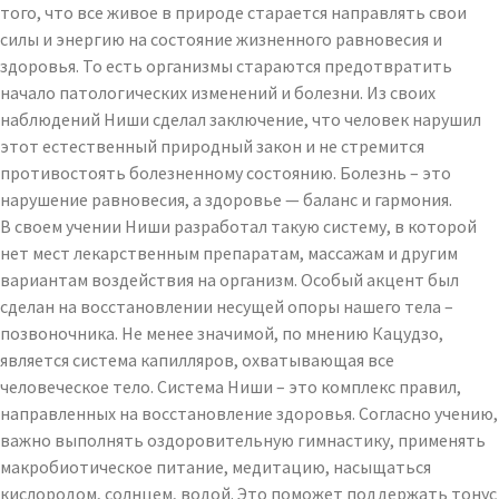
того, что все живое в природе старается направлять свои
силы и энергию на состояние жизненного равновесия и
здоровья. То есть организмы стараются предотвратить
начало патологических изменений и болезни. Из своих
наблюдений Ниши сделал заключение, что человек нарушил
этот естественный природный закон и не стремится
противостоять болезненному состоянию. Болезнь – это
нарушение равновесия, а здоровье — баланс и гармония.
В своем учении Ниши разработал такую систему, в которой
нет мест лекарственным препаратам, массажам и другим
вариантам воздействия на организм. Особый акцент был
сделан на восстановлении несущей опоры нашего тела –
позвоночника. Не менее значимой, по мнению Кацудзо,
является система капилляров, охватывающая все
человеческое тело. Система Ниши – это комплекс правил,
направленных на восстановление здоровья. Согласно учению,
важно выполнять оздоровительную гимнастику, применять
макробиотическое питание, медитацию, насыщаться
кислородом, солнцем, водой. Это поможет поддержать тонус