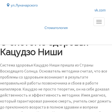
ул.Луначарского
vk.com
Toggle
navigati
Стоматология
Блог
›
О системе здоровья
Кацудзо Ниши
Система здоровья Кацудзо Ниши пришла из Страны
Восходящего Солнца. Основатель методики считал, что все
проблемы со здоровьем возникают в результате
неправильной работы позвоночника и сбоев в работе
капилляров. Кацудзо не просто теоретик, он на себе доказал
действенность и эффективность методики. Имея диагноз,
который гарантировал раннюю смерть, учитель смог дожить
до преклонного возраста в полном здравии и вопреки