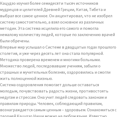
Кацудзо изучил более семидесяти тысяч источников
мудрецов и целителей Древней Греции, Китая, Тибета и
выбрал все самое ценное. Он акцентировал, что не изобрел
систему самостоятельно, а взял основное из различных
методик. Эта система исцелила его самого и помогла
немалому количеству людей, которые по заключению врачей
были обречены.
Впервые мир услышал о Системе в двадцатых годах прошлого
столетия, и уже через десять лет она стала популярной.
Методика проверена временем и многими больными.
Множество людей, последовавшие учениям, забыли о
страшных и мучительных болезнях, оздоровились и смогли
жить полноценной жизнью.
Система оздоровления помогает дольше оставаться
молодым, почувствовать радость жизни, противостоять
недугам и стрессам. Она учит людей следовать законам и
правилам природы. Человек, соблюдающий правилам,
вознаграждается самым ценным – здоровьем. Ознакомиться с
теорией Кацудзо Ниши можно на любом языке. Известно