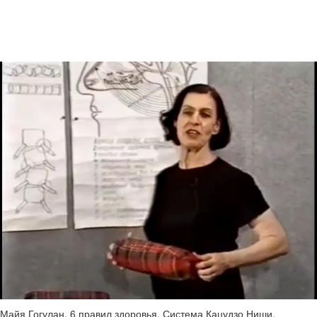
Майя Гогулан. 6 правил здоровья. Система Кацудзо Ниши.