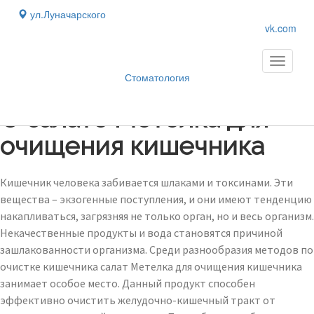
ул.Луначарского
vk.com
Toggle
navigati
Стоматология
Блог
›
О салате Метелка для
очищения кишечника
Кишечник человека забивается шлаками и токсинами. Эти
вещества – экзогенные поступления, и они имеют тенденцию
накапливаться, загрязняя не только орган, но и весь организм.
Некачественные продукты и вода становятся причиной
зашлакованности организма. Среди разнообразия методов по
очистке кишечника салат Метелка для очищения кишечника
занимает особое место. Данный продукт способен
эффективно очистить желудочно-кишечный тракт от