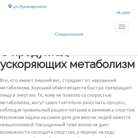
ул.Луначарского
vk.com
Toggle
navigati
Стоматология
Блог
›
О продуктах,
ускоряющих метаболизм
Все, кто имеют лишний вес, страдают от нарушений
метаболизма. Хороший обмен веществ быстро превращает
пищу в энергию. Те, кому не повезло со скоростью
метаболизма, могут самостоятельно разогнать процесс,
соблюдая правильный рацион питания и занимаясь спортом.
Несложная задача на самом деле для многих людей кажется
невыполнимой. Насыщенный темп жизни не дает
возможности посещать спортзал, а перекус на ходу