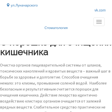
ул.Луначарского
vk.com
Toggle
navigati
Стоматология
Блог
›
О порошке для очищения
кишечника
Очистка органов пищеварительной системы от шлаков,
токсических накоплений и ядовитых веществ – важный шаг в
борьбе за здоровье и долголетие. Способов очищения
немало: это клизмы, промывание соленой водой. Наиболее
безопасным и результативным считается порошок для
очищения кишечника. Действие лекарства идентично
воздействию клистира: организм очищается от залежей
вредных веществ. Слабительное средство практически не