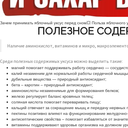
Зачем принимать яблочный уксус перед сном💥 Польза яблочного 
ПОЛЕЗНОЕ СОДЕ
Наличие аминокислот, витаминов и микро, макроэлементо
Среди полезных содержимых уксуса можно выделить такие:
магний помогает поддерживать работу сердечно — сосудисто
калий незаменим для нормальной работы сердечной мышцы
дубильные вещества — природный антиоксидант;
бета – каротин – природный антиоксидант;
аминокислоты незаменимые для формирования белков;
железо регулирует баланс кровяных телец;
соляная кислота помогает переваривать пищу;
кальций отвечает за сокращение мышц и передачу нервных п
пектины позитивно влияют на функционирование желудочно-к
антисептические свойства – помогает избавляться от значит
витамины поддерживают здоровье организма на должном ур