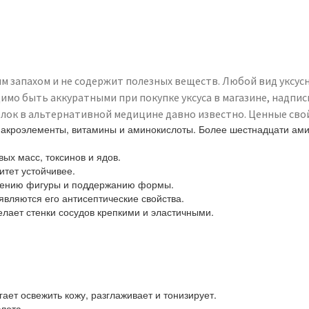
 запахом и не содержит полезных веществ. Любой вид уксусн
мо быть аккуратными при покупке уксуса в магазине, надпись 
яблок в альтернативной медицине давно известно. Ценные св
акроэлементы, витамины и аминокислоты. Более шестнадцати амин
ых масс, токсинов и ядов.
тет устойчивее.
анению фигуры и поддержанию формы.
являются его антисептические свойства.
елает стенки сосудов крепкими и эластичными.
ет освежить кожу, разглаживает и тонизирует.
лота.