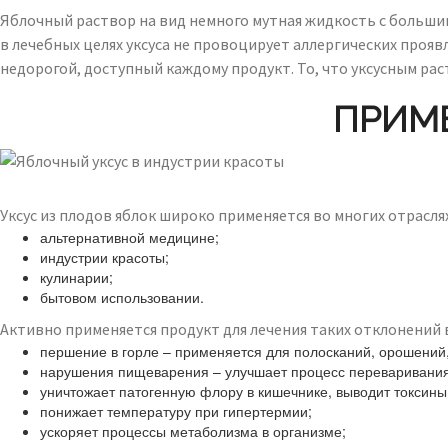
Яблочный раствор на вид немного мутная жидкость с больши
в лечебных целях уксуса не провоцирует аллергических проявл
недорогой, доступный каждому продукт. То, что уксусным ра
ПРИМ
Уксус из плодов яблок широко применяется во многих отрасл
альтернативной медицине;
индустрии красоты;
кулинарии;
бытовом использовании.
Активно применяется продукт для лечения таких отклонений 
першение в горле – применяется для полосканий, орошений
нарушения пищеварения – улучшает процесс переваривания
уничтожает патогенную флору в кишечнике, выводит токсины
понижает температуру при гипертермии;
ускоряет процессы метаболизма в организме;