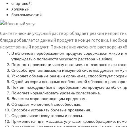
спиртовой;
яблочный;
бальзамический.
Синтетический уксусный раствор обладает резким неприятным
блюда добавляется данный продукт в конце готовки. Необходи
искусственный продукт. Применение уксусного раствора из 
В яблочном переброженном продукте содержаться микро и м
утверждать о полезности уксусного раствора из яблок.
Помогает произвести чистку организма от застоявшихся калов
Способствует активизации иммунной системы, делает иммуни
Ускоряет обменные реакции организма, способствует сохр
Одной из серии основных особенностей яблочного раствора 
Пектин, находящийся в переброженном продукте из яблок, д
Помогает нормализовать уровень холестерина.
Является жаропонижающим средством.
Обладает мочегонной способностью.
Способен устранять болевые проявления.
Оздоравливает кожу головы и волосы.
Применяется для массажа, улучшает кровообращение, помога
В содержании раствора находится фруктовая и молочная кис