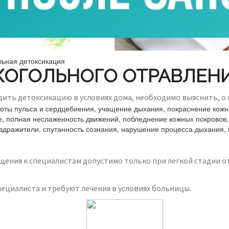
льная детоксикация
КОГОЛЬНОГО ОТРАВЛЕН
ить детоксикацию в условиях дома, необходимо выяснить, о 
тоты пульса и сердцебиения, учащение дыхания, покраснение кожны
е, полная неслаженность движений, побледнение кожных покровов, 
аздражители, спутанность сознания, нарушение процесса дыхания, 
ния к специалистам допустимо только при легкой стадии от
пециалиста и требуют лечения в условиях больницы.