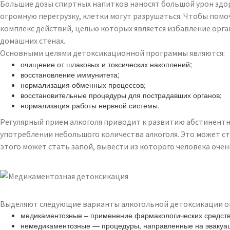
Большие дозы спиртных напитков наносят большой урон здор
огромную перегрузку, клетки могут разрушаться. Чтобы помо
комплекс действий, целью которых является избавление орг
домашних стенах.
Основными целями детоксикационной программы являются:
очищение от шлаковых и токсических накоплений;
восстановление иммунитета;
нормализация обменных процессов;
восстановительные процедуры для пострадавших органов;
нормализация работы нервной системы.
Регулярный прием алкоголя приводит к развитию абстинентно
употреблении небольшого количества алкоголя. Это может ст
этого может стать запой, вывести из которого человека оче
Выделяют следующие варианты алкогольной детоксикации ор
медикаментозные – применение фармакологических средств 
немедикаментозные — процедуры, направленные на эвакуаци