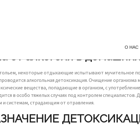
О НАС
а от алкоголя в домашних
ольем, некоторые отдыхающие испытывают мучительное похм
е проводится алкогольная детоксикация. Очищение организма 
ксические вещества, попадающие в организм, с употребление
ится в особо тяжелых случаях под контролем специалистов. Д
м и системам, страдающим от отравления.
ЗНАЧЕНИЕ ДЕТОКСИКА