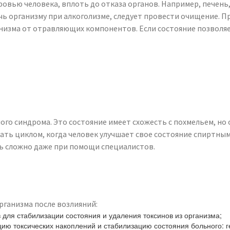
овью человека, вплоть до отказа органов. Например, печень
чь организму при алкоголизме, следует провести очищение. 
анизма от отравляющих компонентов. Если состояние позволя
го синдрома. Это состояние имеет схожесть с похмельем, но
ать циклом, когда человек улучшает свое состояние спиртны
нь сложно даже при помощи специалистов.
ганизма после возлияний:
для стабилизации состояния и удаления токсинов из организма;
ю токсических накоплений и стабилизацию состояния больного: г